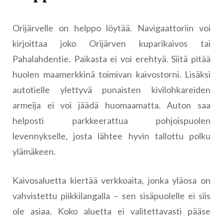
Orijärvelle on helppo löytää. Navigaattoriin voi
kirjoittaa joko Orijärven kuparikaivos tai
Pahalahdentie. Paikasta ei voi erehtyä. Siitä pitää
huolen maamerkkinä toimivan kaivostorni. Lisäksi
autotielle ylettyvä punaisten kivilohkareiden
armeija ei voi jäädä huomaamatta. Auton saa
helposti parkkeerattua pohjoispuolen
levennykselle, josta lähtee hyvin tallottu polku
ylämäkeen.
Kaivosaluetta kiertää verkkoaita, jonka yläosa on
vahvistettu piikkilangalla – sen sisäpuolelle ei siis
ole asiaa. Koko aluetta ei valitettavasti pääse