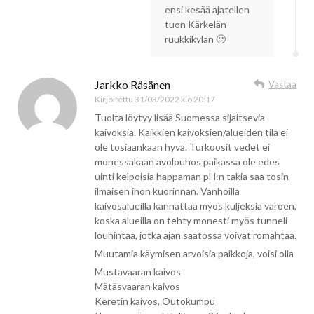
ensi kesää ajatellen
tuon Kärkelän
ruukkikylän 🙂
Jarkko Räsänen
Vastaa
Kirjoitettu
31/03/2022 klo 20:17
Tuolta löytyy lisää Suomessa sijaitsevia
kaivoksia. Kaikkien kaivoksien/alueiden tila ei
ole tosiaankaan hyvä. Turkoosit vedet ei
monessakaan avolouhos paikassa ole edes
uinti kelpoisia happaman pH:n takia saa tosin
ilmaisen ihon kuorinnan. Vanhoilla
kaivosalueilla kannattaa myös kuljeksia varoen,
koska alueilla on tehty monesti myös tunneli
louhintaa, jotka ajan saatossa voivat romahtaa.
Muutamia käymisen arvoisia paikkoja, voisi olla
Mustavaaran kaivos
Mätäsvaaran kaivos
Keretin kaivos, Outokumpu