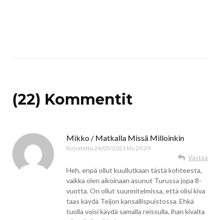
(22) Kommentit
Mikko / Matkalla Missä Milloinkin
Kirjoitettu
26/05/2021 klo 20:29
Vastaa
Heh, enpä ollut kuullutkaan tästä kohteesta,
vaikka olen aikoinaan asunut Turussa jopa 8-
vuotta. On ollut suunnitelmissa, että olisi kiva
taas käydä Teijon kansallispuistossa. Ehkä
tuolla voisi käydä samalla reissulla, ihan kivalta