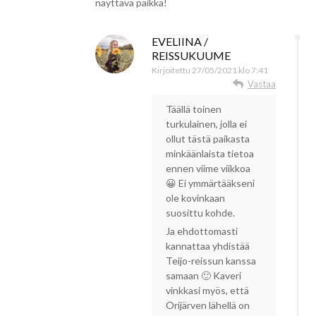
näyttävä paikka!
EVELIINA /
REISSUKUUME
Kirjoitettu
27/05/2021 klo 7:41
Vastaa
Täällä toinen
turkulainen, jolla ei
ollut tästä paikasta
minkäänlaista tietoa
ennen viime viikkoa
😀 Ei ymmärtääkseni
ole kovinkaan
suosittu kohde.
Ja ehdottomasti
kannattaa yhdistää
Teijo-reissun kanssa
samaan 🙂 Kaveri
vinkkasi myös, että
Orijärven lähellä on