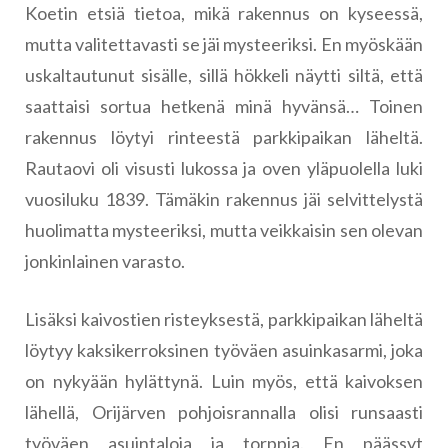
Koetin etsiä tietoa, mikä rakennus on kyseessä,
mutta valitettavasti se jäi mysteeriksi. En myöskään
uskaltautunut sisälle, sillä hökkeli näytti siltä, että
saattaisi sortua hetkenä minä hyvänsä… Toinen
rakennus löytyi rinteestä parkkipaikan läheltä.
Rautaovi oli visusti lukossa ja oven yläpuolella luki
vuosiluku 1839. Tämäkin rakennus jäi selvittelystä
huolimatta mysteeriksi, mutta veikkaisin sen olevan
jonkinlainen varasto.
Lisäksi kaivostien risteyksestä, parkkipaikan läheltä
löytyy kaksikerroksinen työväen asuinkasarmi, joka
on nykyään hylättynä. Luin myös, että kaivoksen
lähellä, Orijärven pohjoisrannalla olisi runsaasti
työväen asuintaloja ja torppia. En päässyt