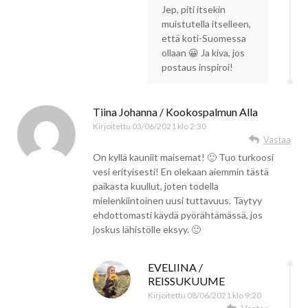
Jep, piti itsekin
muistutella itselleen,
että koti-Suomessa
ollaan 😀 Ja kiva, jos
postaus inspiroi!
Tiina Johanna / Kookospalmun Alla
Kirjoitettu
03/06/2021 klo 2:30
Vastaa
On kyllä kauniit maisemat! 🙂 Tuo turkoosi
vesi erityisesti! En olekaan aiemmin tästä
paikasta kuullut, joten todella
mielenkiintoinen uusi tuttavuus. Täytyy
ehdottomasti käydä pyörähtämässä, jos
joskus lähistölle eksyy. 🙂
EVELIINA /
REISSUKUUME
Kirjoitettu
08/06/2021 klo 9:20