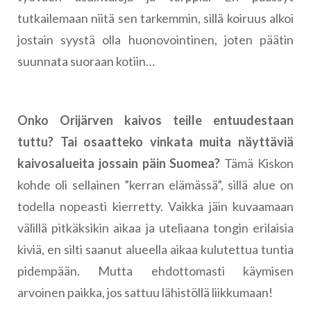
tutkailemaan niitä sen tarkemmin, sillä koiruus alkoi
jostain syystä olla huonovointinen, joten päätin
suunnata suoraan kotiin…
Onko Orijärven kaivos teille entuudestaan
tuttu? Tai osaatteko vinkata muita näyttäviä
kaivosalueita jossain päin Suomea?
Tämä Kiskon
kohde oli sellainen ”kerran elämässä”, sillä alue on
todella nopeasti kierretty. Vaikka jäin kuvaamaan
välillä pitkäksikin aikaa ja uteliaana tongin erilaisia
kiviä, en silti saanut alueella aikaa kulutettua tuntia
pidempään. Mutta ehdottomasti käymisen
arvoinen paikka, jos sattuu lähistöllä liikkumaan!