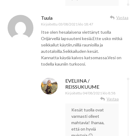
Tuula
Vastaa
Kirjoitettu
03/08/2021 klo 18:47
Itse olen hesalaisena viettänyt tuolla
Orijärvellä lapsuuteni kesiä.Ette usko mitkä
seikkailut käytiin,niillä raunioilla ja
autotaloilla.Seikkailuden kesät.
Kannatta käydä kaivos katsomassa.Vesi on
todella kauniin turkoosi.
EVELIINA /
REISSUKUUME
Kirjoitettu
04/08/2021 klo 8:58
Vastaa
Kesät tuolla ovat
varmasti olleet
mahtavia! Ihanaa,
että on hyviä
muistoja 🙂