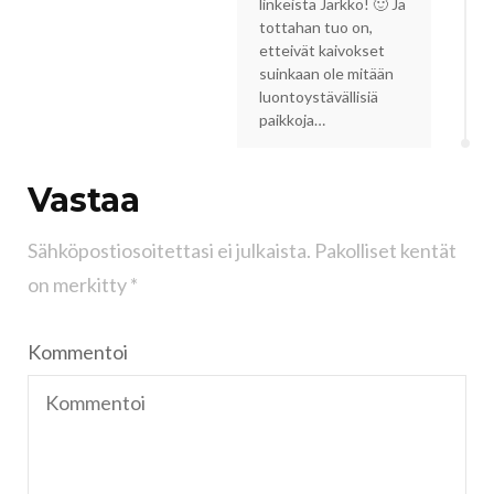
linkeistä Jarkko! 🙂 Ja
tottahan tuo on,
etteivät kaivokset
suinkaan ole mitään
luontoystävällisiä
paikkoja…
Vastaa
Sähköpostiosoitettasi ei julkaista.
Pakolliset kentät
on merkitty
*
Kommentoi