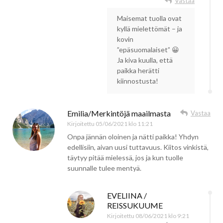
Vastaa
Maisemat tuolla ovat
kyllä mielettömät – ja
kovin
”epäsuomalaiset” 😀
Ja kiva kuulla, että
paikka herätti
kiinnostusta!
Emilia/Merkintöjä maailmasta
Vastaa
Kirjoitettu
05/06/2021 klo 11:21
Onpa jännän oloinen ja nätti paikka! Yhdyn
edellisiin, aivan uusi tuttavuus. Kiitos vinkistä,
täytyy pitää mielessä, jos ja kun tuolle
suunnalle tulee mentyä.
EVELIINA /
REISSUKUUME
Kirjoitettu
08/06/2021 klo 9:21