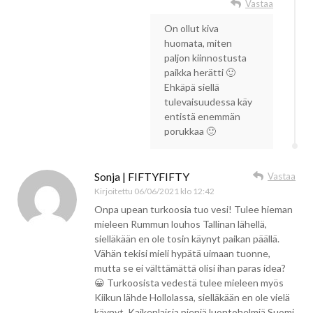
Vastaa
On ollut kiva
huomata, miten
paljon kiinnostusta
paikka herätti 🙂
Ehkäpä siellä
tulevaisuudessa käy
entistä enemmän
porukkaa 🙂
Sonja | FIFTYFIFTY
Vastaa
Kirjoitettu
06/06/2021 klo 12:42
Onpa upean turkoosia tuo vesi! Tulee hieman
mieleen Rummun louhos Tallinan lähellä,
sielläkään en ole tosin käynyt paikan päällä.
Vähän tekisi mieli hypätä uimaan tuonne,
mutta se ei välttämättä olisi ihan paras idea?
😀 Turkoosista vedestä tulee mieleen myös
Kiikun lähde Hollolassa, sielläkään en ole vielä
käynyt. Kaikenlaisia pieniä luontohelmiä Suomi