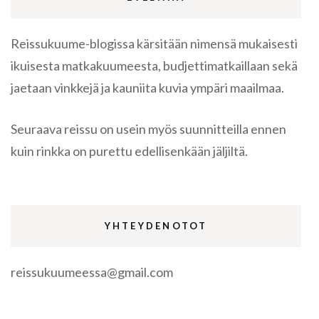
Reissukuume-blogissa kärsitään nimensä mukaisesti
ikuisesta matkakuumeesta, budjettimatkaillaan sekä
jaetaan vinkkejä ja kauniita kuvia ympäri maailmaa.
Seuraava reissu on usein myös suunnitteilla ennen
kuin rinkka on purettu edellisenkään jäljiltä.
YHTEYDENOTOT
reissukuumeessa@gmail.com