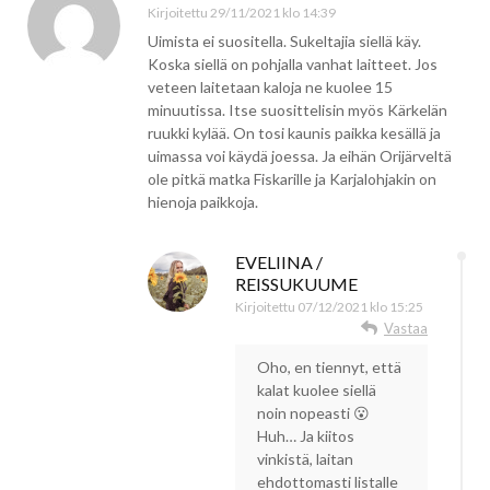
Kirjoitettu
29/11/2021 klo 14:39
Uimista ei suositella. Sukeltajia siellä käy.
Koska siellä on pohjalla vanhat laitteet. Jos
veteen laitetaan kaloja ne kuolee 15
minuutissa. Itse suosittelisin myös Kärkelän
ruukki kylää. On tosi kaunis paikka kesällä ja
uimassa voi käydä joessa. Ja eihän Orijärveltä
ole pitkä matka Fiskarille ja Karjalohjakin on
hienoja paikkoja.
EVELIINA /
REISSUKUUME
Kirjoitettu
07/12/2021 klo 15:25
Vastaa
Oho, en tiennyt, että
kalat kuolee siellä
noin nopeasti 😮
Huh… Ja kiitos
vinkistä, laitan
ehdottomasti listalle