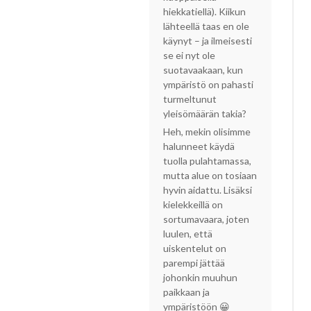
hiekkatiellä). Kiikun
lähteellä taas en ole
käynyt – ja ilmeisesti
se ei nyt ole
suotavaakaan, kun
ympäristö on pahasti
turmeltunut
yleisömäärän takia?
Heh, mekin olisimme
halunneet käydä
tuolla pulahtamassa,
mutta alue on tosiaan
hyvin aidattu. Lisäksi
kielekkeillä on
sortumavaara, joten
luulen, että
uiskentelut on
parempi jättää
johonkin muuhun
paikkaan ja
ympäristöön 😀