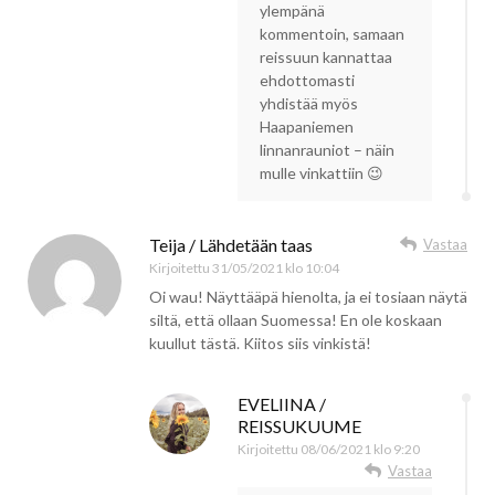
ylempänä
kommentoin, samaan
reissuun kannattaa
ehdottomasti
yhdistää myös
Haapaniemen
linnanrauniot – näin
mulle vinkattiin 😉
Teija / Lähdetään taas
Vastaa
Kirjoitettu
31/05/2021 klo 10:04
Oi wau! Näyttääpä hienolta, ja ei tosiaan näytä
siltä, että ollaan Suomessa! En ole koskaan
kuullut tästä. Kiitos siis vinkistä!
EVELIINA /
REISSUKUUME
Kirjoitettu
08/06/2021 klo 9:20
Vastaa