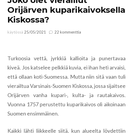
Orijärven kuparikaivoksella
Kiskossa?
artikkeliin
käytössä
25/05/2021
22 kommenttia
Joko
olet
vieraillut
Orijärven
Turkoosia vettä, jyrkkiä kallioita ja punertavaa
kuparikaivoksella
kiveä. Jos katselee pelkkiä kuvia, ei ihan heti arvaisi,
Kiskossa?
että ollaan koti-Suomessa. Mutta niin sitä vaan tuli
vierailtua Varsinais-Suomen Kiskossa, jossa sijaitsee
Orijärven vanha kupari-, kulta- ja rautakaivos.
Vuonna 1757 perustettu kuparikaivos oli aikoinaan
Suomen ensimmäinen.
Kaikki lähti liikkeelle siitä, kun alueelta löydettiin