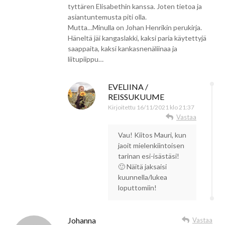
tyttären Elisabethin kanssa. Joten tietoa ja
asiantuntemusta piti olla.
Mutta…Minulla on Johan Henrikin perukirja.
Häneltä jäi kangaslakki, kaksi paria käytettyjä
saappaita, kaksi kankasnenäliinaa ja
liitupiippu…
EVELIINA /
REISSUKUUME
Kirjoitettu
16/11/2021 klo 21:37
Vastaa
Vau! Kiitos Mauri, kun
jaoit mielenkiintoisen
tarinan esi-isästäsi!
🙂 Näitä jaksaisi
kuunnella/lukea
loputtomiin!
Johanna
Vastaa