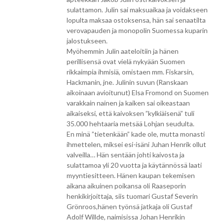
sulattamon. Julin sai maksuaikaa ja voidakseen
lopulta maksaa ostoksensa, hän sai senaatilta
verovapauden ja monopolin Suomessa kuparin
jalostukseen.
Myöhemmin Julin aateloitiin ja hänen
perillisensä ovat vielä nykyään Suomen
rikkaimpia ihmisiä, omistaen mm. Fiskarsin,
Hackmanin, jne. Julinin suvun (Ranskaan
aikoinaan avioitunut) Elsa Fromond on Suomen
varakkain nainen ja kaiken sai oikeastaan
aikaiseksi, että kaivoksen ”kylkiäisenä” tuli
35.000 hehtaaria metsää Lohjan seudulta.
En minä ”tietenkään” kade ole, mutta monasti
ihmettelen, miksei esi-isäni Juhan Henrik ollut
valveilla… Hän sentään johti kaivosta ja
sulattamoa yli 20 vuotta ja käytännössä laati
myyntiesitteen. Hänen kaupan tekemisen
aikana aikuinen poikansa oli Raaseporin
henkikirjoittaja, siis tuomari Gustaf Severin
Grönroos,hänen työnsä jatkaja oli Gustaf
Adolf Willde, naimisissa Johan Henrikin