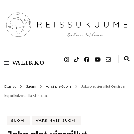
Reissukuume
VALIKKO
Etusivu
Suomi
Varsinais-Suomi
Joko olet vieraillut Orijärven
kuparikaivoksella Kiskossa?
SUOMI
VARSINAIS-SUOMI
Joko olet vieraillut