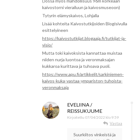
(Jossa myös mahdollisuus 96m korkeaan
kaivostorni vierailuun ja kaivosmuseoon)
Tytyrin elämyskaivos, Lohjalla
Lisää kohteita Kaivostutkijoiden Blogisivulla
esittelyineen
https://kaivostutkijat.blogaaja.fi/tutkijat-ja-
visio/
Mutta toki kaivoksista kannattaa muistaa
niiden nurja luontoa ja veronmaksajan
kukkaroa kurittava ja tuhoava puoli.
https://www.apu.fi/artikkelit/sarkiniemen-
kaivos-kuka-vastaa-ympariston-tuhoista-
veronmaksaja
EVELIINA /
REISSUKUUME
Kirjoitettu
07/04/2022 klo 9:59
Vastaa
Suurkiitos vinkeistä ja