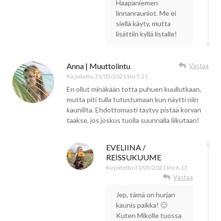
Haapaniemen
linnanrauniot. Me ei
siellä käyty, mutta
lisättiin kyllä listalle!
Anna | Muuttolintu
Vastaa
Kirjoitettu
31/05/2021 klo 5:21
En ollut minäkään totta puhuen kuullutkaan,
mutta piti tulla tutustumaan kun näytti niin
kauniilta. Ehdottomasti täytyy pistää korvan
taakse, jos joskus tuolla suunnalla liikutaan!
EVELIINA /
REISSUKUUME
Kirjoitettu
31/05/2021 klo 6:13
Vastaa
Jep, tämä on hurjan
kaunis paikka! 🙂
Kuten Mikolle tuossa