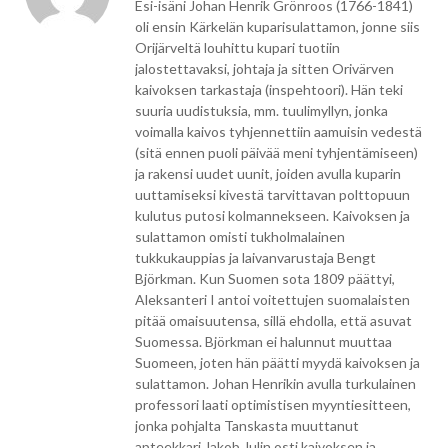
Esi-isäni Johan Henrik Grönroos (1766-1841)
oli ensin Kärkelän kuparisulattamon, jonne siis
Orijärveltä louhittu kupari tuotiin
jalostettavaksi, johtaja ja sitten Orivärven
kaivoksen tarkastaja (inspehtoori). Hän teki
suuria uudistuksia, mm. tuulimyllyn, jonka
voimalla kaivos tyhjennettiin aamuisin vedestä
(sitä ennen puoli päivää meni tyhjentämiseen)
ja rakensi uudet uunit, joiden avulla kuparin
uuttamiseksi kivestä tarvittavan polttopuun
kulutus putosi kolmannekseen. Kaivoksen ja
sulattamon omisti tukholmalainen
tukkukauppias ja laivanvarustaja Bengt
Björkman. Kun Suomen sota 1809 päättyi,
Aleksanteri I antoi voitettujen suomalaisten
pitää omaisuutensa, sillä ehdolla, että asuvat
Suomessa. Björkman ei halunnut muuttaa
Suomeen, joten hän päätti myydä kaivoksen ja
sulattamon. Johan Henrikin avulla turkulainen
professori laati optimistisen myyntiesitteen,
jonka pohjalta Tanskasta muuttanut
apteekkari Jakob Julin osti kaivoksen ja