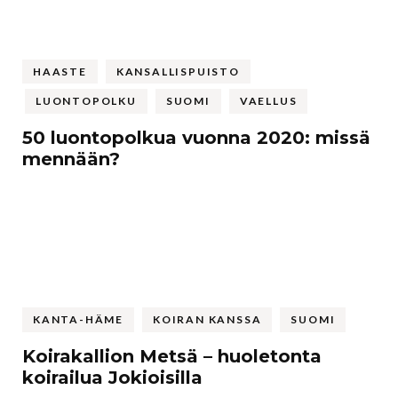
HAASTE
KANSALLISPUISTO
LUONTOPOLKU
SUOMI
VAELLUS
50 luontopolkua vuonna 2020: missä
mennään?
KANTA-HÄME
KOIRAN KANSSA
SUOMI
Koirakallion Metsä – huoletonta
koirailua Jokioisilla