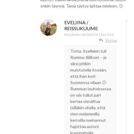
onkin täynnä. Tämä täytyy laittaa mieleen. 🙂
EVELIINA /
REISSUKUUME
Kirjoitettu
08/06/2021 klo 9:24
Vastaa
Totta, itsellekin tuli
Rummu-fiilikset – ja
siksi pitikin
muistutella itseään,
että ihan koti-
Suomessa ollaan 🙂
Rummun louhoksessa
on siis tullut pari
kertaa vierailtua
(silläkin uhalla, että
olen molemmilla
kerroilla meinannut
hajottaa autoni
kuoppaisella