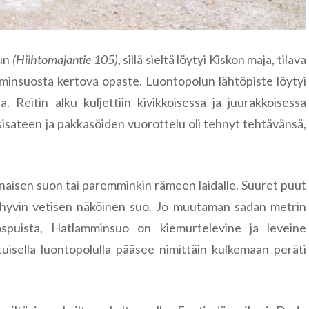
uun
(Hiihtomajantie 105)
, sillä sieltä löytyi Kiskon maja, tilava
minsuosta kertova opaste. Luontopolun lähtöpiste löytyi
 Reitin alku kuljettiin kivikkoisessa ja juurakkoisessa
sateen ja pakkasöiden vuorottelu oli tehnyt tehtävänsä,
naisen suon tai paremminkin rämeen laidalle. Suuret puut
ekä hyvin vetisen näköinen suo. Jo muutaman sadan metrin
kospuista, Hatlamminsuo on kiemurtelevine ja leveine
tuisella luontopolulla pääsee nimittäin kulkemaan peräti