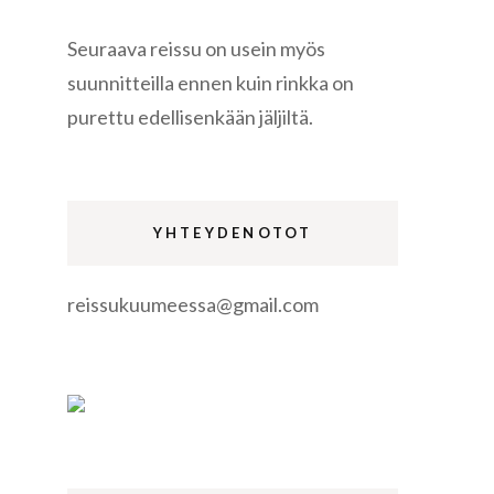
Seuraava reissu on usein myös
suunnitteilla ennen kuin rinkka on
purettu edellisenkään jäljiltä.
re
YHTEYDENOTOT
reissukuumeessa@gmail.com
gen