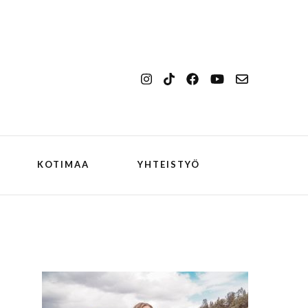
KOTIMAA
YHTEISTYÖ
kansallismaisema
Ilulissat
kansallispuisto
Kangerlussuaq
koiran kanssa
ch
Oqaatsut