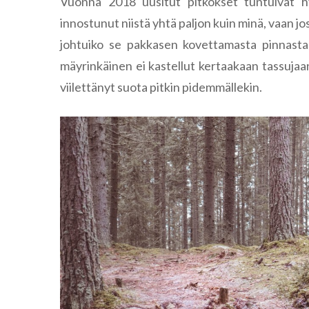
Vuonna 2018 uusitut pitkokset tuntuivat hyv
innostunut niistä yhtä paljon kuin minä, vaan j
johtuiko se pakkasen kovettamasta pinnasta 
mäyrinkäinen ei kastellut kertaakaan tassuja
viilettänyt suota pitkin pidemmällekin.