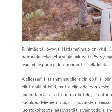
Riihimäeltä löytyvä Hatlamminsuo on yksi 
hehtaarin kokoiselta suojelualueelta löytyy va
osin pitkospuita pitkin luonnontilaisella keidass
Ajellessani Hatlamminsuolle aloin epäillä, ol
ollut enää pitkälti, mutta olin edelleen keske
joiden läpi asfaltoitu tie mutkitteli, ja tuntui 
suoalue. Mieleen nousi alkuvuoden reiss
luontokohteet sijaitsevat täällä vain todella läh