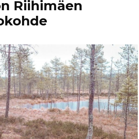
n Riihimäen
Kaukasia
Hollanti
tokohde
Amsterda
Tadzikistan
Iso-Britannia
Fann-vuoristo
Skotlanti
Turkki
Islanti
Alanya
Uzbekistan
Italia
Kyzylkum
Venetsia
Itävalta
Samarkand
Kreikka
Kreeta
Kroatia
Kypros
Ayia Napa
Latvia