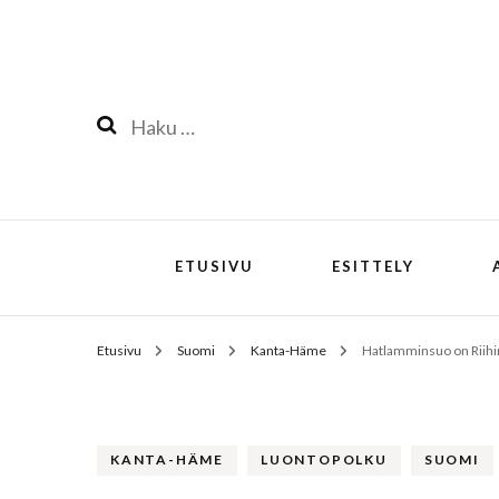
Haku:
ETUSIVU
ESITTELY
Etusivu
Suomi
Kanta-Häme
Hatlamminsuo on Riih
KANTA-HÄME
LUONTOPOLKU
SUOMI