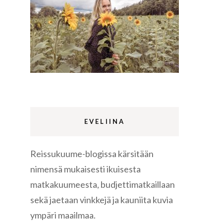
Lappi
m
Sermermiut
luontopolku
Edinburgh
vaellus
EVELIINA
Reissukuume-blogissa kärsitään
Rethymnon
nimensä mukaisesti ikuisesta
matkakuumeesta, budjettimatkaillaan
sekä jaetaan vinkkejä ja kauniita kuvia
ympäri maailmaa.