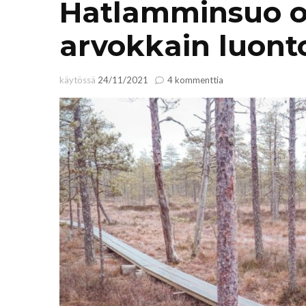
Hatlamminsuo o
arvokkain luon
artikkeliin
käytössä
24/11/2021
4 kommenttia
Hatlamminsuo
on
Riihimäen
arvokkain
luontokohde