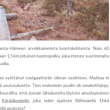
Famagusta
Riika
Liettua
Klaipėda
Norja
Nida
Leknes
Portugali
Šiauliai
Lofootit
Serra de Ai
Kanta-Hämeen arvokkaimmista luontokohteista. Noin 60
Puola
jaan 1,5 km pituinen luontopolku, joka etenee suurimmalta
Lyngen
Sintra
Gdansk
uolla.
Romania
Reinebrin
Brasov
Ruotsi
inko syöttänyt navigaattoriin oikean osoitteen. Matkaa ei
Bukarest
Tukholma
llä asutusaluetta. Tien molemmin puolin oli omakotitaloja,
Saksa
absurdilta, että jostain lähialueelta löytyisi ainutlaatuinen
Sinaia
Visby
Berliini
u
Käräjäkoskelle
, joka sekin sijaitsee Riihimäellä. Ehkä
Slovenia
Bled
ellä asutusta?