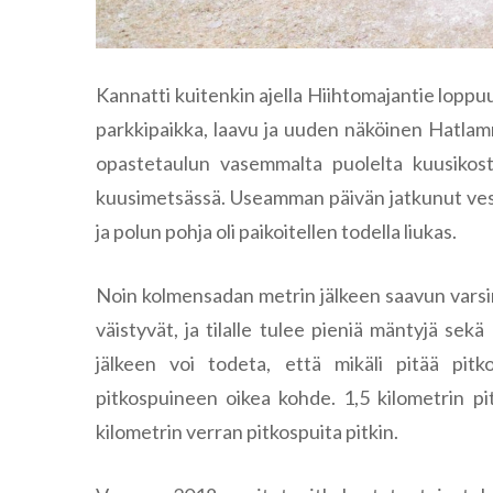
Kannatti kuitenkin ajella Hiihtomajantie lopp
parkkipaikka, laavu ja uuden näköinen Hatlam
opastetaulun vasemmalta puolelta kuusikosta.
kuusimetsässä. Useamman päivän jatkunut vesi
ja polun pohja oli paikoitellen todella liukas.
Noin kolmensadan metrin jälkeen saavun varsi
väistyvät, ja tilalle tulee pieniä mäntyjä s
jälkeen voi todeta, että mikäli pitää pit
pitkospuineen oikea kohde. 1,5 kilometrin pi
kilometrin verran pitkospuita pitkin.