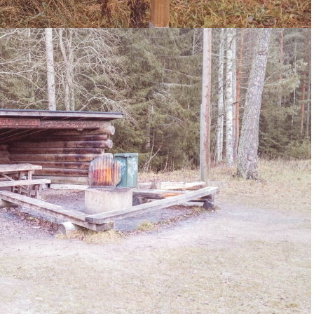
Paldiski
Ääsmäki