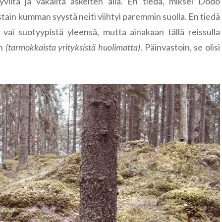
iltä ja vakailta askelten alla. En tiedä, miksei Dodo
ostain kumman syystä neiti viihtyi paremmin suolla. En tiedä
vai suotyypistä yleensä, mutta ainakaan tällä reissulla
an
(tarmokkaista yrityksistä huolimatta)
. Päinvastoin, se olisi