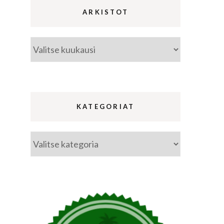
ARKISTOT
Arkistot
ina
a
KATEGORIAT
Kategoriat