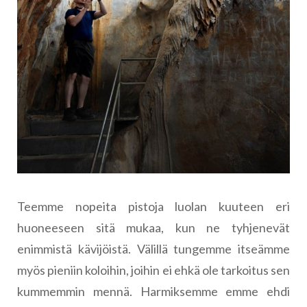
Teemme nopeita pistoja luolan kuuteen eri
huoneeseen sitä mukaa, kun ne tyhjenevät
enimmistä kävijöistä. Välillä tungemme itseämme
myös pieniin koloihin, joihin ei ehkä ole tarkoitus sen
kummemmin mennä. Harmiksemme emme ehdi