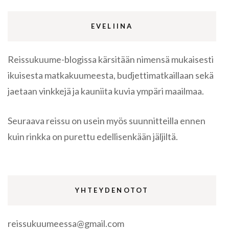
EVELIINA
Reissukuume-blogissa kärsitään nimensä mukaisesti
ikuisesta matkakuumeesta, budjettimatkaillaan sekä
jaetaan vinkkejä ja kauniita kuvia ympäri maailmaa.
Seuraava reissu on usein myös suunnitteilla ennen
kuin rinkka on purettu edellisenkään jäljiltä.
YHTEYDENOTOT
reissukuumeessa@gmail.com