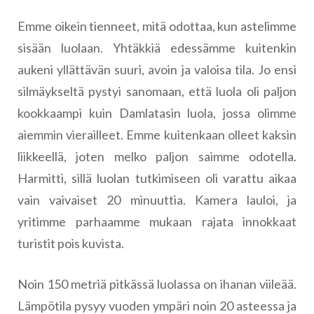
Emme oikein tienneet, mitä odottaa, kun astelimme
sisään luolaan. Yhtäkkiä edessämme kuitenkin
aukeni yllättävän suuri, avoin ja valoisa tila. Jo ensi
silmäykseltä pystyi sanomaan, että luola oli paljon
kookkaampi kuin Damlatasin luola, jossa olimme
aiemmin vierailleet. Emme kuitenkaan olleet kaksin
liikkeellä, joten melko paljon saimme odotella.
Harmitti, sillä luolan tutkimiseen oli varattu aikaa
vain vaivaiset 20 minuuttia. Kamera lauloi, ja
yritimme parhaamme mukaan rajata innokkaat
turistit pois kuvista.
Noin 150 metriä pitkässä luolassa on ihanan viileää.
Lämpötila pysyy vuoden ympäri noin 20 asteessa ja