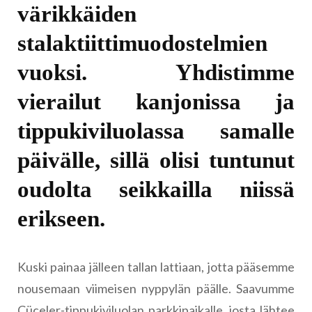
värikkäiden
stalaktiittimuodostelmien
vuoksi. Yhdistimme
vierailut kanjonissa ja
tippukiviluolassa samalle
päivälle, sillä olisi tuntunut
oudolta seikkailla niissä
erikseen.
Kuski painaa jälleen tallan lattiaan, jotta pääsemme
nousemaan viimeisen nyppylän päälle. Saavumme
Cüceler-tippukiviluolan parkkipaikalle, josta lähtee