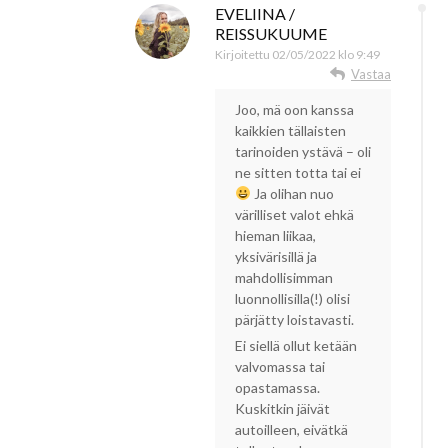
EVELIINA /
REISSUKUUME
Kirjoitettu
02/05/2022 klo 9:49
Vastaa
Joo, mä oon kanssa
kaikkien tällaisten
tarinoiden ystävä – oli
ne sitten totta tai ei
Ja olihan nuo
värilliset valot ehkä
hieman liikaa,
yksivärisillä ja
mahdollisimman
luonnollisilla(!) olisi
pärjätty loistavasti.
Ei siellä ollut ketään
valvomassa tai
opastamassa.
Kuskitkin jäivät
autoilleen, eivätkä