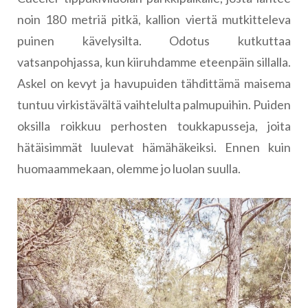
noin 180 metriä pitkä, kallion viertä mutkitteleva
puinen kävelysilta. Odotus kutkuttaa
vatsanpohjassa, kun kiiruhdamme eteenpäin sillalla.
Askel on kevyt ja havupuiden tähdittämä maisema
tuntuu virkistävältä vaihtelulta palmupuihin. Puiden
oksilla roikkuu perhosten toukkapusseja, joita
hätäisimmät luulevat hämähäkeiksi. Ennen kuin
huomaammekaan, olemme jo luolan suulla.