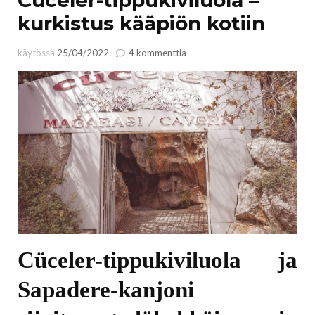
kurkistus kääpiön kotiin
artikkeliin
käytössä
25/04/2022
4 kommenttia
Cüceler-
tippukiviluola
–
kurkistus
kääpiön
kotiin
Cüceler-tippukiviluola ja
Sapadere-kanjoni