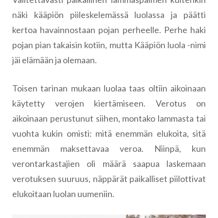
näki kääpiön piileskelemässä luolassa ja päätti
kertoa havainnostaan pojan perheelle. Perhe haki
pojan pian takaisin kotiin, mutta Kääpiön luola -nimi
jäi elämään ja olemaan.
Toisen tarinan mukaan luolaa taas oltiin aikoinaan
käytetty verojen kiertämiseen. Verotus on
aikoinaan perustunut siihen, montako lammasta tai
vuohta kukin omisti: mitä enemmän elukoita, sitä
enemmän maksettavaa veroa. Niinpä, kun
verontarkastajien oli määrä saapua laskemaan
verotuksen suuruus, näppärät paikalliset piilottivat
elukoitaan luolan uumeniin.