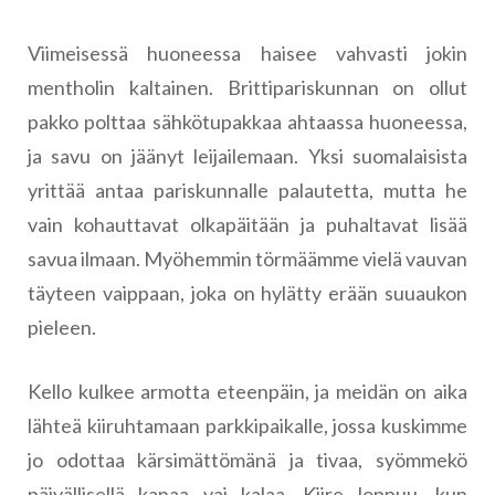
Viimeisessä huoneessa haisee vahvasti jokin
mentholin kaltainen. Brittipariskunnan on ollut
pakko polttaa sähkötupakkaa ahtaassa huoneessa,
ja savu on jäänyt leijailemaan. Yksi suomalaisista
yrittää antaa pariskunnalle palautetta, mutta he
vain kohauttavat olkapäitään ja puhaltavat lisää
savua ilmaan. Myöhemmin törmäämme vielä vauvan
täyteen vaippaan, joka on hylätty erään suuaukon
pieleen.
Kello kulkee armotta eteenpäin, ja meidän on aika
lähteä kiiruhtamaan parkkipaikalle, jossa kuskimme
jo odottaa kärsimättömänä ja tivaa, syömmekö
päivällisellä kanaa vai kalaa. Kiire loppuu, kun