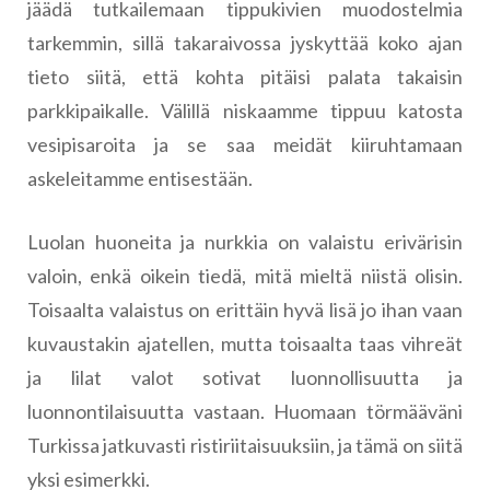
jäädä tutkailemaan tippukivien muodostelmia
tarkemmin, sillä takaraivossa jyskyttää koko ajan
tieto siitä, että kohta pitäisi palata takaisin
parkkipaikalle. Välillä niskaamme tippuu katosta
vesipisaroita ja se saa meidät kiiruhtamaan
askeleitamme entisestään.
Luolan huoneita ja nurkkia on valaistu erivärisin
valoin, enkä oikein tiedä, mitä mieltä niistä olisin.
Toisaalta valaistus on erittäin hyvä lisä jo ihan vaan
kuvaustakin ajatellen, mutta toisaalta taas vihreät
ja lilat valot sotivat luonnollisuutta ja
luonnontilaisuutta vastaan. Huomaan törmääväni
Turkissa jatkuvasti ristiriitaisuuksiin, ja tämä on siitä
yksi esimerkki.