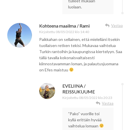
tulleet mukaan
luolaan.
Kohteena maailma / Rami
Vastaa
Kirjoitettu
08/05/2022 klo 14:40
Paikkahan on sellainen, että mielelläni itsekin
tuollaisen retken tekisi. Mukavaa vaihtelua
Turkin rantoihin ja kaupungissa kiertelyyn. Saa
tällä tavalla kokonaisvaltaisesti
kiinnostavamman loman, ja palautusjuomana
on Efes maistuu
EVELIINA /
REISSUKUUME
Kirjoitettu
08/05/2022 klo 20:23
Vastaa
”Pako” vuorille toi
kyllä erittäin hyvää
vaihtelua lomaan