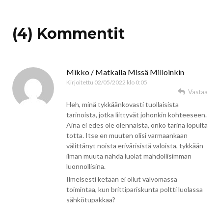
(4) Kommentit
Mikko / Matkalla Missä Milloinkin
Kirjoitettu
02/05/2022 klo 0:05
Vastaa
Heh, minä tykkäänkovasti tuollaisista
tarinoista, jotka liittyvät johonkin kohteeseen.
Aina ei edes ole olennaista, onko tarina lopulta
totta. Itse en muuten olisi varmaankaan
välittänyt noista erivärisistä valoista, tykkään
ilman muuta nähdä luolat mahdollisimman
luonnollisina.
Ilmeisesti ketään ei ollut valvomassa
toimintaa, kun brittipariskunta poltti luolassa
sähkötupakkaa?