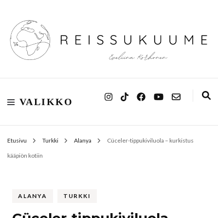
Reissukuume
VALIKKO
Etusivu
Turkki
Alanya
Cüceler-tippukiviluola – kurkistus
kääpiön kotiin
ALANYA
TURKKI
Cüceler-tippukiviluola –