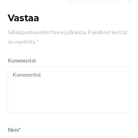
Vastaa
Sähköpostiosoitettasi ei julkaista.
Pakolliset kentät
on merkitty
*
Kommentoi
Nimi
*