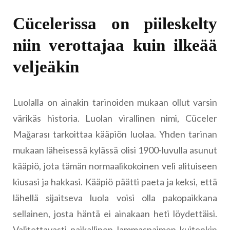
Cücelerissa on piileskelty
niin verottajaa kuin ilkeää
veljeäkin
Luolalla on ainakin tarinoiden mukaan ollut varsin
värikäs historia. Luolan virallinen nimi, Cüceler
Mağarası tarkoittaa kääpiön luolaa. Yhden tarinan
mukaan läheisessä kylässä olisi 1900-luvulla asunut
kääpiö, jota tämän normaalikokoinen veli alituiseen
kiusasi ja hakkasi. Kääpiö päätti paeta ja keksi, että
lähellä sijaitseva luola voisi olla pakopaikkana
sellainen, josta häntä ei ainakaan heti löydettäisi.
Valitettavasti paikallinen lammaspaimen kuitenkin