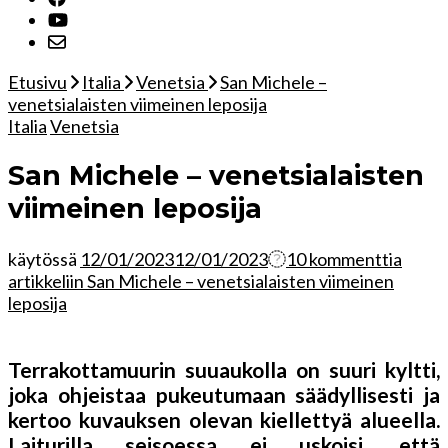
Etusivu
Italia
Venetsia
San Michele –
venetsialaisten viimeinen leposija
Italia
Venetsia
San Michele – venetsialaisten
viimeinen leposija
käytössä
12/01/2023
12/01/2023
10 kommenttia
artikkeliin San Michele – venetsialaisten viimeinen
leposija
Terrakottamuurin suuaukolla on suuri kyltti,
joka ohjeistaa pukeutumaan säädyllisesti ja
kertoo kuvauksen olevan kiellettyä alueella.
Laiturilla seisoessa ei uskoisi, että