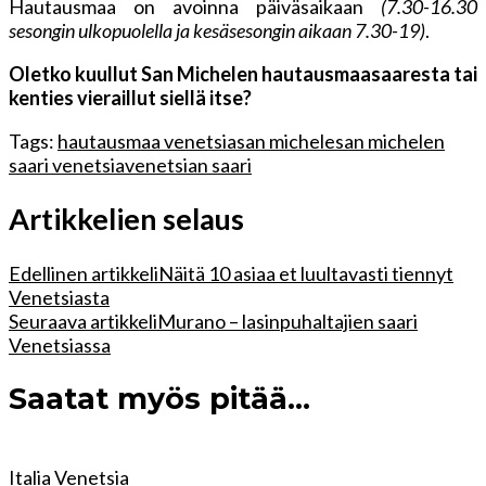
Hautausmaa on avoinna päiväsaikaan
(7.30-16.30
sesongin ulkopuolella ja kesäsesongin aikaan 7.30-19)
.
Oletko kuullut San Michelen hautausmaasaaresta tai
kenties vieraillut siellä itse?
Tags:
hautausmaa venetsia
san michele
san michelen
saari venetsia
venetsian saari
Artikkelien selaus
Edellinen artikkeli
Näitä 10 asiaa et luultavasti tiennyt
Venetsiasta
Seuraava artikkeli
Murano – lasinpuhaltajien saari
Venetsiassa
Saatat myös pitää...
Italia
Venetsia