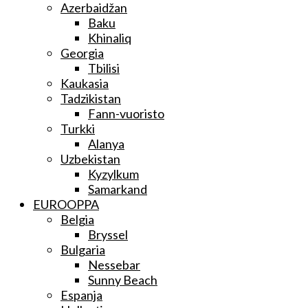
Azerbaidžan
Baku
Khinaliq
Georgia
Tbilisi
Kaukasia
Tadzikistan
Fann-vuoristo
Turkki
Alanya
Uzbekistan
Kyzylkum
Samarkand
EUROOPPA
Belgia
Bryssel
Bulgaria
Nessebar
Sunny Beach
Espanja