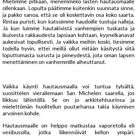
Mietimme pitkään, menemmekö lasten hautausmaalle
ollenkaan. Lopulta päätimme kuitenkin suunnata sinne,
ja pakko sanoa, että se oli koskettavin osa koko saarta.
Rintaa puristi, kun katsoimme haudoille tuotuja nalleja.
Ja kun luimme hautakivistä vanhempien tuskasta ja
ikuisesta rakkaudesta lapsiaan kohtaan, kyynelkanavat
aukesivat lopullisesti. Ja vaikka meihin koski, tiesimme
todella hyvin, ettei meillä ollut mitään käsitystä siitä
loputtomasta surusta ja pimeydestä, jota oman lapsen
menettäminen on vanhemmille aiheuttanut.
Vaikka käynti hautausmaalla voi tuntua tylsältä,
suosittelen vierailemaan San Michelen saarella, jos
liikkuu lähistöllä. Se on jo arkkitehtuurinsa ja
mielettömän huolitellun puutarhansa takia käymisen
arvoinen kohde.
Hautausmaalle on helppo matkustaa vaporetolla eli
vesibussilla, jotka liikennöivät kellon ympäri.