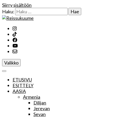
Siirry sisältöön
Haku:
Reissukuume
Valikko
ETUSIVU
ESITTELY
AASIA
Armenia
Dilijan
Jerevan
Sevan