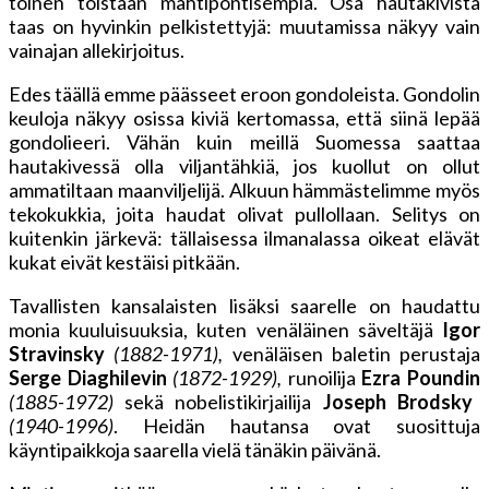
toinen toistaan mahtipontisempia. Osa hautakivistä
taas on hyvinkin pelkistettyjä: muutamissa näkyy vain
vainajan allekirjoitus.
Edes täällä emme päässeet eroon gondoleista. Gondolin
keuloja näkyy osissa kiviä kertomassa, että siinä lepää
gondolieeri. Vähän kuin meillä Suomessa saattaa
hautakivessä olla viljantähkiä, jos kuollut on ollut
ammatiltaan maanviljelijä. Alkuun hämmästelimme myös
tekokukkia, joita haudat olivat pullollaan. Selitys on
kuitenkin järkevä: tällaisessa ilmanalassa oikeat elävät
kukat eivät kestäisi pitkään.
Tavallisten kansalaisten lisäksi saarelle on haudattu
monia kuuluisuuksia, kuten venäläinen säveltäjä
Igor
Stravinsky
(1882-1971),
venäläisen baletin perustaja
Serge Diaghilevin
(1872-1929),
runoilija
Ezra Poundin
(1885-1972)
sekä nobelistikirjailija
Joseph Brodsky
(1940-1996)
. Heidän hautansa ovat suosittuja
käyntipaikkoja saarella vielä tänäkin päivänä.