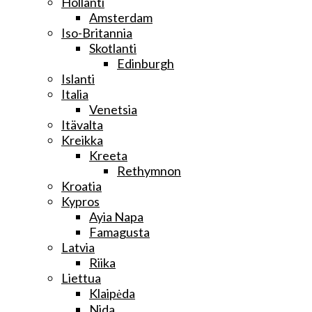
Hollanti
Amsterdam
Iso-Britannia
Skotlanti
Edinburgh
Islanti
Italia
Venetsia
Itävalta
Kreikka
Kreeta
Rethymnon
Kroatia
Kypros
Ayia Napa
Famagusta
Latvia
Riika
Liettua
Klaipėda
Nida