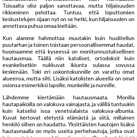
Toisaalta olisi paljon sanottavaa, mutta hiljaisuuden
rikkominen pelottaa. Tuntuu, että loputtomien
keskustelujen sijaan nyt on se hetki, kun hiljaisuuden on
annettava puhua omaa kieltään.
Kun alamme hahmottaa muutakin kuin huolitellun
puutarhan ja toinen toistaan persoonallisemmat haudat,
huomaamme että kyseessä on monitunnustuksellinen
hautausmaa. Täällä niin katoliset, ortodoksit kuin
evankelisetkin nukkuvat ikiunta sulassa sovussa
keskenään. Toki eri uskontokunnille on varattu omat
alueensa, mutta silti. Lisäksi katolisten alueella on omat
osionsa esimerkiksi lapsille, munkeille ja nunnille.
Lähdemme kiertämään hautausmaata. Monilla
hautapaikoilla on valokuva vainajasta, ja välillä tuntuukin
kuin katselisi isoa venetsialaista valokuva-albumia.
Kuvat kertovat eletystä elämästä ja siitä, millainen
henkilö siihen on haudattu. Yksittäisten hautojen lisäksi
hautasmaalla on myös useita perhehautoja, jotka ovat