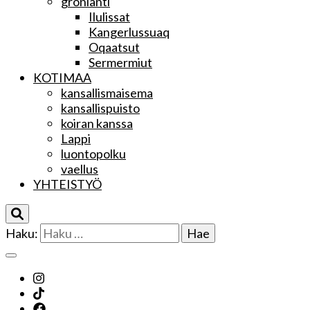
grönlanti
Ilulissat
Kangerlussuaq
Oqaatsut
Sermermiut
KOTIMAA
kansallismaisema
kansallispuisto
koiran kanssa
Lappi
luontopolku
vaellus
YHTEISTYÖ
Haku: