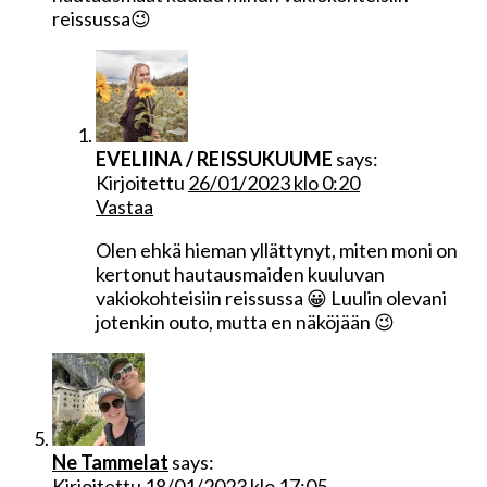
reissussa😉
EVELIINA / REISSUKUUME
says:
Kirjoitettu
26/01/2023 klo 0:20
Vastaa
Olen ehkä hieman yllättynyt, miten moni on
kertonut hautausmaiden kuuluvan
vakiokohteisiin reissussa 😀 Luulin olevani
jotenkin outo, mutta en näköjään 😉
Ne Tammelat
says:
Kirjoitettu
18/01/2023 klo 17:05