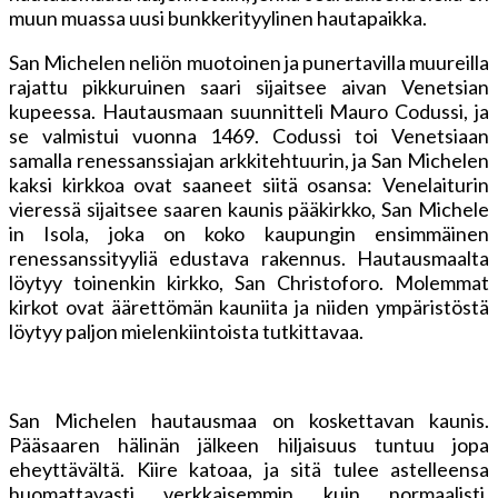
muun muassa uusi bunkkerityylinen hautapaikka.
San Michelen neliön muotoinen ja punertavilla muureilla
rajattu pikkuruinen saari sijaitsee aivan Venetsian
kupeessa. Hautausmaan suunnitteli Mauro Codussi, ja
se valmistui vuonna 1469. Codussi toi Venetsiaan
samalla renessanssiajan arkkitehtuurin, ja San Michelen
kaksi kirkkoa ovat saaneet siitä osansa: Venelaiturin
vieressä sijaitsee saaren kaunis pääkirkko, San Michele
in Isola, joka on koko kaupungin ensimmäinen
renessanssityyliä edustava rakennus. Hautausmaalta
löytyy toinenkin kirkko, San Christoforo. Molemmat
kirkot ovat äärettömän kauniita ja niiden ympäristöstä
löytyy paljon mielenkiintoista tutkittavaa.
San Michelen hautausmaa on koskettavan kaunis.
Pääsaaren hälinän jälkeen hiljaisuus tuntuu jopa
eheyttävältä. Kiire katoaa, ja sitä tulee astelleensa
huomattavasti verkkaisemmin kuin normaalisti.