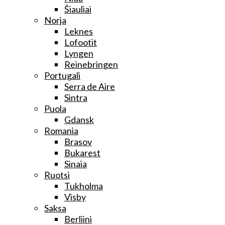
Šiauliai
Norja
Leknes
Lofootit
Lyngen
Reinebringen
Portugali
Serra de Aire
Sintra
Puola
Gdansk
Romania
Brasov
Bukarest
Sinaia
Ruotsi
Tukholma
Visby
Saksa
Berliini