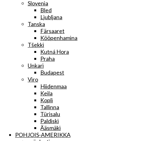
Slovenia
Bled
Ljubljana
Tanska
Färsaaret
Kööpenhamina
Tšekki
Kutná Hora
Praha
Unkari
Budapest
Viro
Hiidenmaa
Keila
Kopli
Tallinna
Türisalu
Paldiski
Ääsmäki
POHJOIS-AMERIKKA