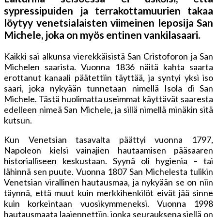
sypressipuiden ja terrakottamuurien takaa
löytyy venetsialaisten viimeinen leposija San
Michele, joka on myös entinen vankilasaari.
Kaikki sai alkunsa vierekkäisistä San Cristoforon ja San
Michelen saarista. Vuonna 1836 näitä kahta saarta
erottanut kanaali päätettiin täyttää, ja syntyi yksi iso
saari, joka nykyään tunnetaan nimellä Isola di San
Michele. Tästä huolimatta useimmat käyttävät saaresta
edelleen nimeä San Michele, ja sillä nimellä minäkin sitä
kutsun.
Kun Venetsian tasavalta päättyi vuonna 1797,
Napoleon kielsi vainajien hautaamisen pääsaaren
historialliseen keskustaan. Syynä oli hygienia – tai
lähinnä sen puute. Vuonna 1807 San Michelesta tulikin
Venetsian virallinen hautausmaa, ja nykyään se on niin
täynnä, että muut kuin merkkihenkilöt eivät jää sinne
kuin korkeintaan vuosikymmeneksi. Vuonna 1998
hautausmaata laajennettiin, jonka seurauksena siellä on