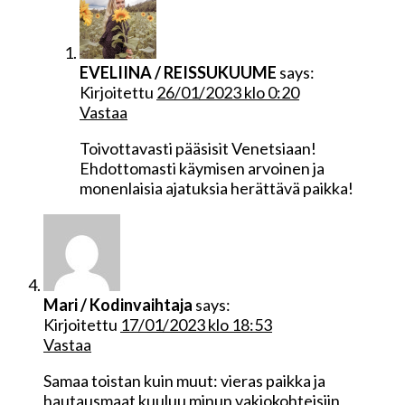
EVELIINA / REISSUKUUME
says:
Kirjoitettu
26/01/2023 klo 0:20
Vastaa
Toivottavasti pääsisit Venetsiaan!
Ehdottomasti käymisen arvoinen ja
monenlaisia ajatuksia herättävä paikka!
Mari / Kodinvaihtaja
says:
Kirjoitettu
17/01/2023 klo 18:53
Vastaa
Samaa toistan kuin muut: vieras paikka ja
hautausmaat kuuluu minun vakiokohteisiin