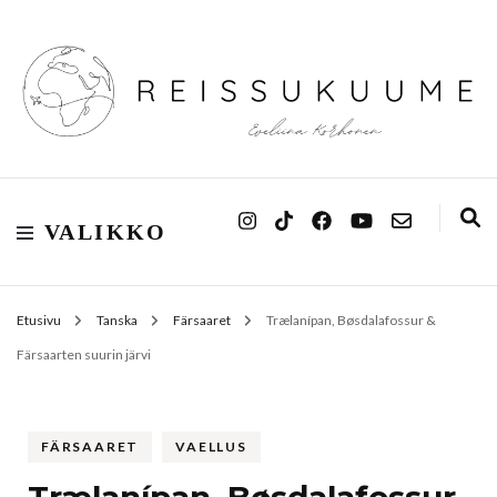
Reissukuume
VALIKKO
Etusivu
Tanska
Färsaaret
Trælanípan, Bøsdalafossur &
Färsaarten suurin järvi
FÄRSAARET
VAELLUS
Trælanípan, Bøsdalafossur