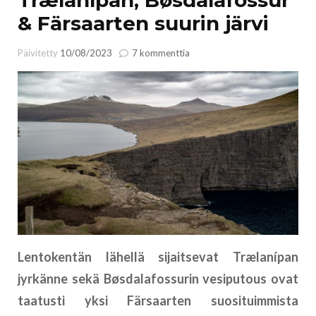
& Färsaarten suurin järvi
artikkeliin
Päivitetty
10/08/2023
7 kommenttia
Trælanípan,
Bøsdalafossur
&
Färsaarten
suurin
järvi
Lentokentän lähellä sijaitsevat Trælanípan
jyrkänne sekä Bøsdalafossurin vesiputous ovat
taatusti yksi Färsaarten suosituimmista