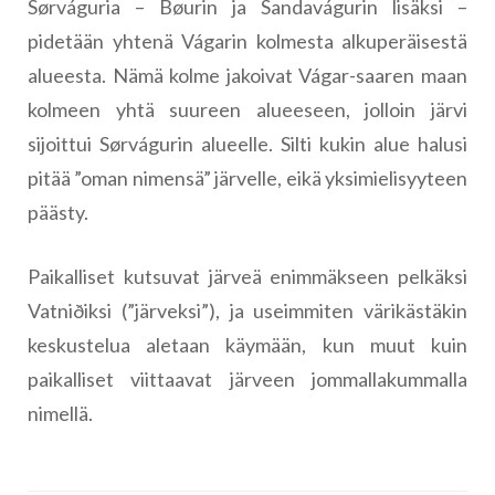
Sørváguria – Bøurin ja Sandavágurin lisäksi –
pidetään yhtenä Vágarin kolmesta alkuperäisestä
alueesta. Nämä kolme jakoivat Vágar-saaren maan
kolmeen yhtä suureen alueeseen, jolloin järvi
sijoittui Sørvágurin alueelle. Silti kukin alue halusi
pitää ”oman nimensä” järvelle, eikä yksimielisyyteen
päästy.
Paikalliset kutsuvat järveä enimmäkseen pelkäksi
Vatniðiksi (”järveksi”), ja useimmiten värikästäkin
keskustelua aletaan käymään, kun muut kuin
paikalliset viittaavat järveen jommallakummalla
nimellä.