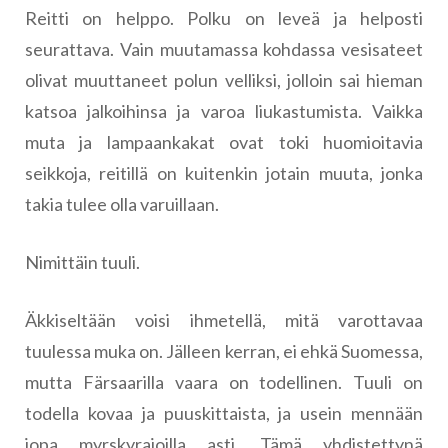
Reitti on helppo. Polku on leveä ja helposti
seurattava. Vain muutamassa kohdassa vesisateet
olivat muuttaneet polun velliksi, jolloin sai hieman
katsoa jalkoihinsa ja varoa liukastumista. Vaikka
muta ja lampaankakat ovat toki huomioitavia
seikkoja, reitillä on kuitenkin jotain muuta, jonka
takia tulee olla varuillaan.
Nimittäin tuuli.
Äkkiseltään voisi ihmetellä, mitä varottavaa
tuulessa muka on. Jälleen kerran, ei ehkä Suomessa,
mutta Färsaarilla vaara on todellinen. Tuuli on
todella kovaa ja puuskittaista, ja usein mennään
jopa myrskyrajoilla asti. Tämä yhdistettynä