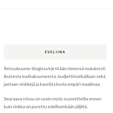
EVELIINA
Reissukuume-blogissa kärsitään nimensä mukaisesti
ikuisesta matkakuumeesta, budjettimatkaillaan sekä
jaetaan vinkkejä ja kauniita kuvia ympäri maailmaa.
Seuraava reissu on usein myös suunnitteilla ennen
kuin rinkka on purettu edellisenkään jäljiltä.