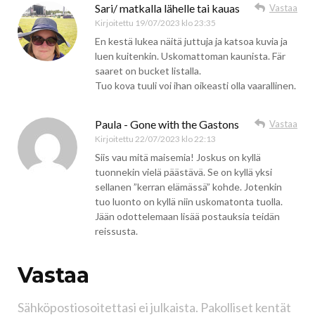
Sari/ matkalla lähelle tai kauas
Vastaa
Kirjoitettu
19/07/2023 klo 23:35
En kestä lukea näitä juttuja ja katsoa kuvia ja
luen kuitenkin. Uskomattoman kaunista. Fär
saaret on bucket listalla.
Tuo kova tuuli voi ihan oikeasti olla vaarallinen.
Paula - Gone with the Gastons
Vastaa
Kirjoitettu
22/07/2023 klo 22:13
Siis vau mitä maisemia! Joskus on kyllä
tuonnekin vielä päästävä. Se on kyllä yksi
sellanen ”kerran elämässä” kohde. Jotenkin
tuo luonto on kyllä niin uskomatonta tuolla.
Jään odottelemaan lisää postauksia teidän
reissusta.
Vastaa
Sähköpostiosoitettasi ei julkaista.
Pakolliset kentät