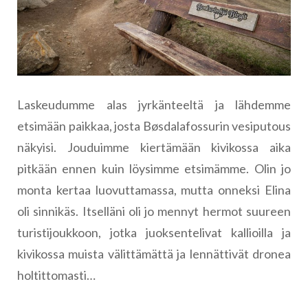
Laskeudumme alas jyrkänteeltä ja lähdemme
etsimään paikkaa, josta Bøsdalafossurin vesiputous
näkyisi. Jouduimme kiertämään kivikossa aika
pitkään ennen kuin löysimme etsimämme. Olin jo
monta kertaa luovuttamassa, mutta onneksi Elina
oli sinnikäs. Itselläni oli jo mennyt hermot suureen
turistijoukkoon, jotka juoksentelivat kallioilla ja
kivikossa muista välittämättä ja lennättivät dronea
holtittomasti…