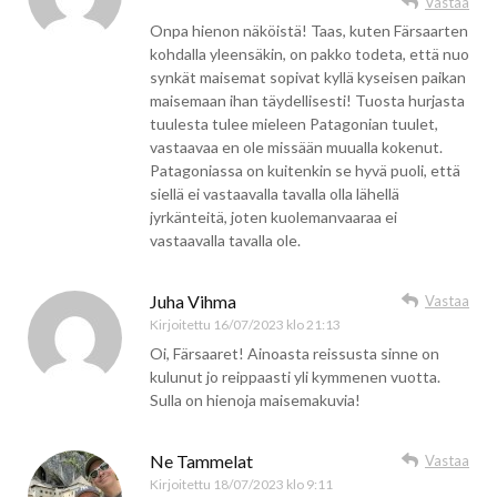
Vastaa
Onpa hienon näköistä! Taas, kuten Färsaarten
kohdalla yleensäkin, on pakko todeta, että nuo
synkät maisemat sopivat kyllä kyseisen paikan
maisemaan ihan täydellisesti! Tuosta hurjasta
tuulesta tulee mieleen Patagonian tuulet,
vastaavaa en ole missään muualla kokenut.
Patagoniassa on kuitenkin se hyvä puoli, että
siellä ei vastaavalla tavalla olla lähellä
jyrkänteitä, joten kuolemanvaaraa ei
vastaavalla tavalla ole.
Juha Vihma
Vastaa
Kirjoitettu
16/07/2023 klo 21:13
Oi, Färsaaret! Ainoasta reissusta sinne on
kulunut jo reippaasti yli kymmenen vuotta.
Sulla on hienoja maisemakuvia!
Ne Tammelat
Vastaa
Kirjoitettu
18/07/2023 klo 9:11