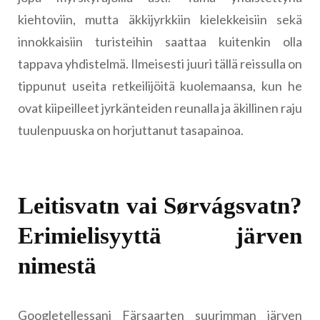
kiehtoviin, mutta äkkijyrkkiin kielekkeisiin sekä
innokkaisiin turisteihin saattaa kuitenkin olla
tappava yhdistelmä. Ilmeisesti juuri tällä reissulla on
tippunut useita retkeilijöitä kuolemaansa, kun he
ovat kiipeilleet jyrkänteiden reunalla ja äkillinen raju
tuulenpuuska on horjuttanut tasapainoa.
Leitisvatn vai Sørvágsvatn?
Erimielisyyttä järven
nimestä
Googletellessani Färsaarten suurimman järven