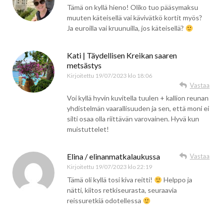
Tämä on kyllä hieno! Oliko tuo pääsymaksu
muuten käteisellä vai kävivätkö kortit myös?
Ja euroilla vai kruunuilla, jos käteisellä?
Kati | Täydellisen Kreikan saaren
metsästys
Kirjoitettu
19/07/2023 klo 18:06
Vastaa
Voi kyllä hyvin kuvitella tuulen + kallion reunan
yhdistelmän vaarallisuuden ja sen, että moni ei
silti osaa olla riittävän varovainen. Hyvä kun
muistuttelet!
Elina / elinanmatkalaukussa
Vastaa
Kirjoitettu
19/07/2023 klo 22:19
Tämä oli kyllä tosi kiva reitti!
Helppo ja
nätti, kiitos retkiseurasta, seuraavia
reissuretkiä odotellessa