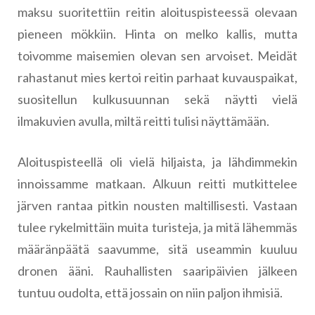
maksu suoritettiin reitin aloituspisteessä olevaan
pieneen mökkiin. Hinta on melko kallis, mutta
toivomme maisemien olevan sen arvoiset. Meidät
rahastanut mies kertoi reitin parhaat kuvauspaikat,
suositellun kulkusuunnan sekä näytti vielä
ilmakuvien avulla, miltä reitti tulisi näyttämään.
Aloituspisteellä oli vielä hiljaista, ja lähdimmekin
innoissamme matkaan. Alkuun reitti mutkittelee
järven rantaa pitkin nousten maltillisesti. Vastaan
tulee rykelmittäin muita turisteja, ja mitä lähemmäs
määränpäätä saavumme, sitä useammin kuuluu
dronen ääni. Rauhallisten saaripäivien jälkeen
tuntuu oudolta, että jossain on niin paljon ihmisiä.