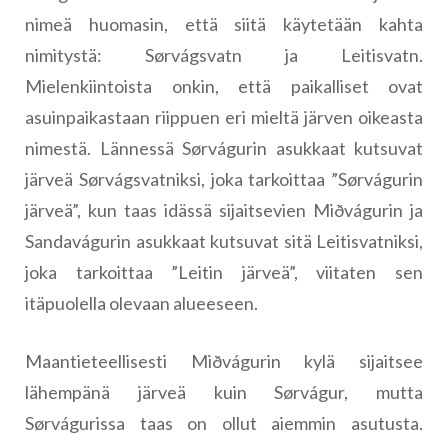
nimeä huomasin, että siitä käytetään kahta
nimitystä: Sørvágsvatn ja Leitisvatn.
Mielenkiintoista onkin, että paikalliset ovat
asuinpaikastaan riippuen eri mieltä järven oikeasta
nimestä. Lännessä Sørvágurin asukkaat kutsuvat
järveä Sørvágsvatniksi, joka tarkoittaa ”Sørvágurin
järveä”, kun taas idässä sijaitsevien Miðvágurin ja
Sandavágurin asukkaat kutsuvat sitä Leitisvatniksi,
joka tarkoittaa ”Leitin järveä”, viitaten sen
itäpuolella olevaan alueeseen.
Maantieteellisesti Miðvágurin kylä sijaitsee
lähempänä järveä kuin Sørvágur, mutta
Sørvágurissa taas on ollut aiemmin asutusta.