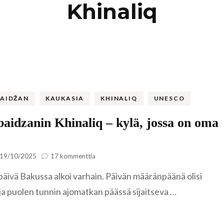
Khinaliq
Kaukasia
Hollanti
Amsterda
Tadzikistan
Iso-Britannia
Fann-vuoristo
Skotlanti
Turkki
Islanti
Alanya
Uzbekistan
Italia
AIDŽAN
KAUKASIA
KHINALIQ
UNESCO
Kyzylkum
Venetsia
Itävalta
aidzanin Khinaliq – kylä, jossa on oma
Samarkand
Kreikka
artikkeliin
Kreeta
19/10/2025
17 kommenttia
Azerbaidzanin
Kroatia
päivä Bakussa alkoi varhain. Päivän määränpäänä olisi
Khinaliq
–
ja puolen tunnin ajomatkan päässä sijaitseva …
kylä,
Kypros
jossa
Ayia Napa
on
Latvia