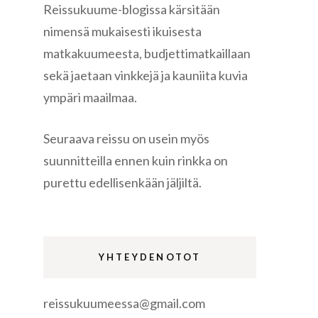
Reissukuume-blogissa kärsitään
nimensä mukaisesti ikuisesta
matkakuumeesta, budjettimatkaillaan
sekä jaetaan vinkkejä ja kauniita kuvia
ympäri maailmaa.
re
Seuraava reissu on usein myös
suunnitteilla ennen kuin rinkka on
purettu edellisenkään jäljiltä.
gen
YHTEYDENOTOT
reissukuumeessa@gmail.com