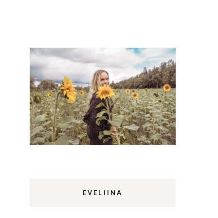
Lappi
m
Sermermiut
luontopolku
Edinburgh
vaellus
Rethymnon
EVELIINA