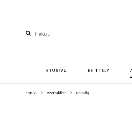
Haku:
ETUSIVU
ESITTELY
Etusivu
Azerbaidžan
Khinaliq