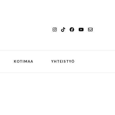
KOTIMAA
YHTEISTYÖ
kansallismaisema
Ilulissat
kansallispuisto
Kangerlussuaq
koiran kanssa
ch
Oqaatsut