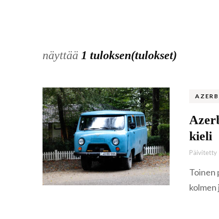
näyttää
1 tuloksen(tulokset)
AZERB
Azerb
kieli
Päivitetty
Toinen 
kolmen 