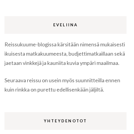
EVELIINA
Reissukuume-blogissa kärsitään nimensä mukaisesti
ikuisesta matkakuumeesta, budjettimatkaillaan sekä
jaetaan vinkkejä ja kauniita kuvia ympäri maailmaa.
Seuraava reissu on usein myös suunnitteilla ennen
kuin rinkka on purettu edellisenkään jäljiltä.
YHTEYDENOTOT