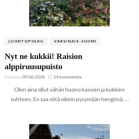
LUONTOPOLKU
VARSINAIS-SUOMI
Nyt ne kukkii! Raision
alppiruusupuisto
artikkeliin
käytössä
09/06/2026
14 kommenttia
Nyt
Olen aina ollut vähän huono kasvien ja kukkien
ne
kukkii!
suhteen. En saa niitä oikein pysymään hengissä, …
Raision
alppiruusupuisto