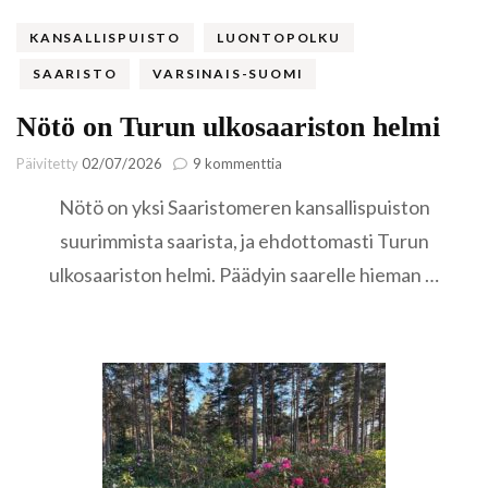
KANSALLISPUISTO
LUONTOPOLKU
SAARISTO
VARSINAIS-SUOMI
Nötö on Turun ulkosaariston helmi
artikkeliin
Päivitetty
02/07/2026
9 kommenttia
Nötö
Nötö on yksi Saaristomeren kansallispuiston
on
Turun
suurimmista saarista, ja ehdottomasti Turun
ulkosaariston
ulkosaariston helmi. Päädyin saarelle hieman …
helmi