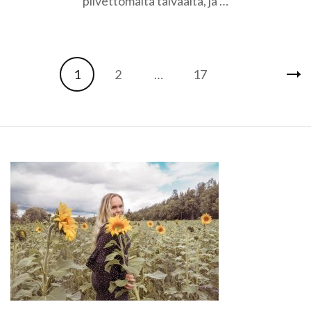
pilvettömältä taivaalta, ja …
synkkä
historia
Artikkelien
Sivu
Sivu
Sivu
1
2
…
17
selaus