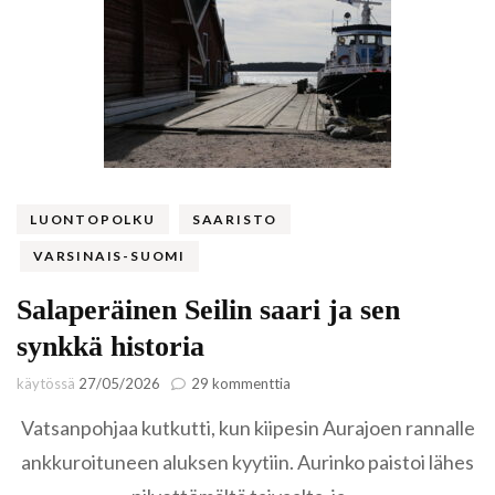
LUONTOPOLKU
SAARISTO
VARSINAIS-SUOMI
Salaperäinen Seilin saari ja sen
synkkä historia
artikkeliin
käytössä
27/05/2026
29 kommenttia
Salaperäinen
Vatsanpohjaa kutkutti, kun kiipesin Aurajoen rannalle
Seilin
saari
ankkuroituneen aluksen kyytiin. Aurinko paistoi lähes
ja
sen