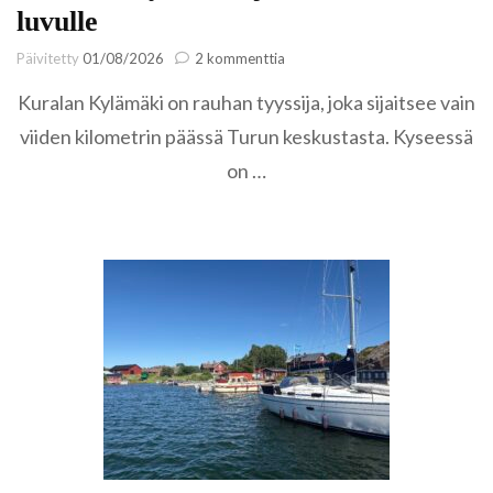
luvulle
artikkeliin
Päivitetty
01/08/2026
2 kommenttia
Kuralan
Kuralan Kylämäki on rauhan tyyssija, joka sijaitsee vain
Kylämäki
ja
viiden kilometrin päässä Turun keskustasta. Kyseessä
loikkaus
on …
1950-
luvulle