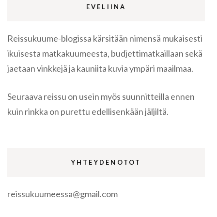
EVELIINA
Reissukuume-blogissa kärsitään nimensä mukaisesti
ikuisesta matkakuumeesta, budjettimatkaillaan sekä
jaetaan vinkkejä ja kauniita kuvia ympäri maailmaa.
Seuraava reissu on usein myös suunnitteilla ennen
kuin rinkka on purettu edellisenkään jäljiltä.
YHTEYDENOTOT
reissukuumeessa@gmail.com