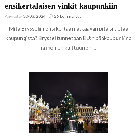
ensikertalaisen vinkit kaupunkiin
artikkeliin
Päivitetty
10/03/2024
26 kommenttia
Rumankaunis
Mitä Brysseliin ensi kertaa matkaavan pitäisi tietää
Bryssel
–
kaupungista? Bryssel tunnetaan EU:n pääkaupunkina
ensikertalaisen
ja monien kulttuurien …
vinkit
kaupunkiin