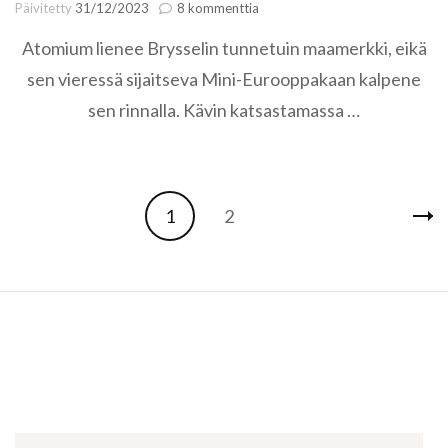
artikkeliin
Päivitetty
31/12/2023
8 kommenttia
Brysselin
Atomium lienee Brysselin tunnetuin maamerkki, eikä
parhaat:
Atomium
sen vieressä sijaitseva Mini-Eurooppakaan kalpene
ja
sen rinnalla. Kävin katsastamassa …
Mini-
Eurooppa
Artikkelien
Sivu
Sivu
1
2
selaus