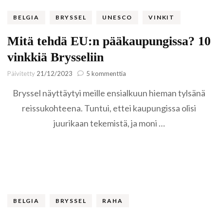
BELGIA
BRYSSEL
UNESCO
VINKIT
Mitä tehdä EU:n pääkaupungissa? 10
vinkkiä Brysseliin
artikkeliin
Päivitetty
21/12/2023
5 kommenttia
Mitä
Bryssel näyttäytyi meille ensialkuun hieman tylsänä
tehdä
EU:n
reissukohteena. Tuntui, ettei kaupungissa olisi
pääkaupungissa?
juurikaan tekemistä, ja moni …
10
vinkkiä
Brysseliin
BELGIA
BRYSSEL
RAHA