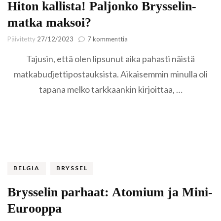
Hiton kallista! Paljonko Brysselin-
matka maksoi?
artikkeliin
Päivitetty
27/12/2023
7 kommenttia
Hiton
Tajusin, että olen lipsunut aika pahasti näistä
kallista!
Paljonko
matkabudjettipostauksista. Aikaisemmin minulla oli
Brysselin-
tapana melko tarkkaankin kirjoittaa, …
matka
maksoi?
BELGIA
BRYSSEL
Brysselin parhaat: Atomium ja Mini-
Eurooppa