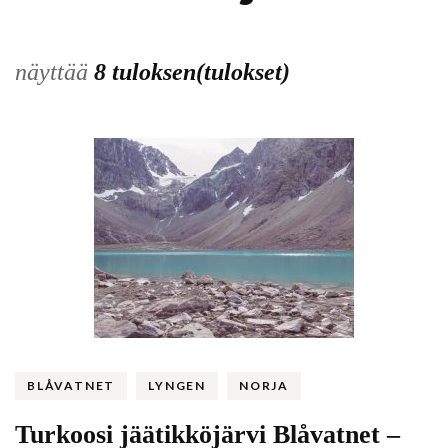
näyttää
8 tuloksen(tulokset)
BLÅVATNET
LYNGEN
NORJA
Turkoosi jäätikköjärvi Blåvatnet –