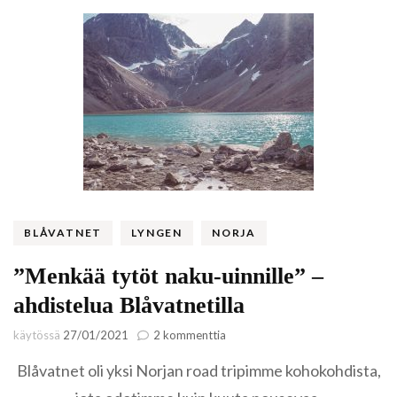
BLÅVATNET
LYNGEN
NORJA
”Menkää tytöt naku-uinnille” –
ahdistelua Blåvatnetilla
artikkeliin
käytössä
27/01/2021
2 kommenttia
”Menkää
Blåvatnet oli yksi Norjan road tripimme kohokohdista,
tytöt
naku-