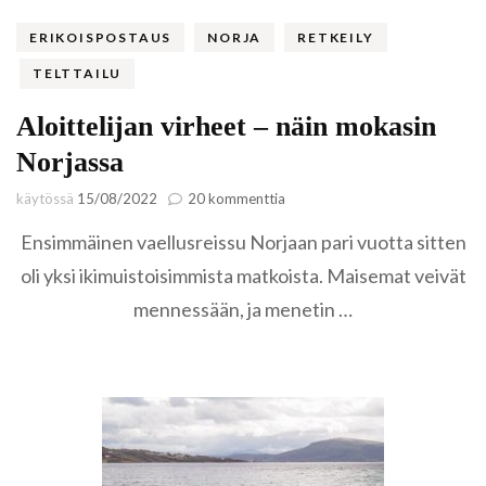
ERIKOISPOSTAUS
NORJA
RETKEILY
TELTTAILU
Aloittelijan virheet – näin mokasin
Norjassa
artikkeliin
käytössä
15/08/2022
20 kommenttia
Aloittelijan
Ensimmäinen vaellusreissu Norjaan pari vuotta sitten
virheet
–
oli yksi ikimuistoisimmista matkoista. Maisemat veivät
näin
mennessään, ja menetin …
mokasin
Norjassa