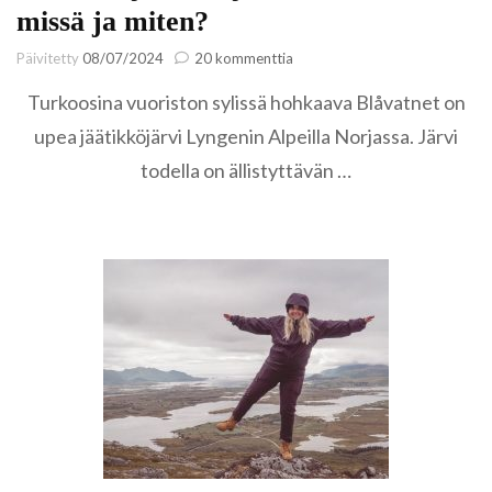
missä ja miten?
artikkeliin
Päivitetty
08/07/2024
20 kommenttia
Turkoosi
Turkoosina vuoriston sylissä hohkaava Blåvatnet on
jäätikköjärvi
Blåvatnet
upea jäätikköjärvi Lyngenin Alpeilla Norjassa. Järvi
–
todella on ällistyttävän …
missä
ja
miten?