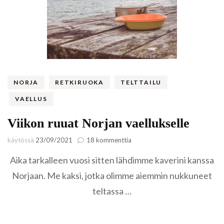
NORJA
RETKIRUOKA
TELTTAILU
VAELLUS
Viikon ruuat Norjan vaellukselle
artikkeliin
käytössä
23/09/2021
18 kommenttia
Viikon
Aika tarkalleen vuosi sitten lähdimme kaverini kanssa
ruuat
Norjan
Norjaan. Me kaksi, jotka olimme aiemmin nukkuneet
vaellukselle
teltassa …