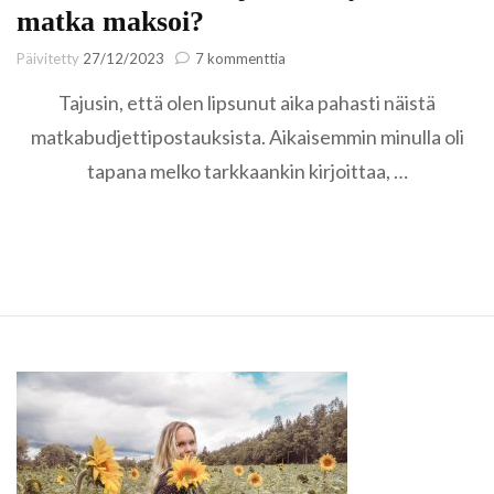
matka maksoi?
artikkeliin
Päivitetty
27/12/2023
7 kommenttia
Hiton
Tajusin, että olen lipsunut aika pahasti näistä
kallista!
Paljonko
matkabudjettipostauksista. Aikaisemmin minulla oli
Brysselin-
tapana melko tarkkaankin kirjoittaa, …
matka
maksoi?