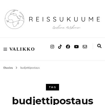
Reissukuume
VALIKKO
Etusivu
budjettipostaus
TAG
budjettipostaus