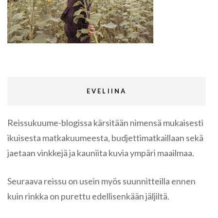
EVELIINA
Reissukuume-blogissa kärsitään nimensä mukaisesti
ikuisesta matkakuumeesta, budjettimatkaillaan sekä
jaetaan vinkkejä ja kauniita kuvia ympäri maailmaa.
Seuraava reissu on usein myös suunnitteilla ennen
kuin rinkka on purettu edellisenkään jäljiltä.