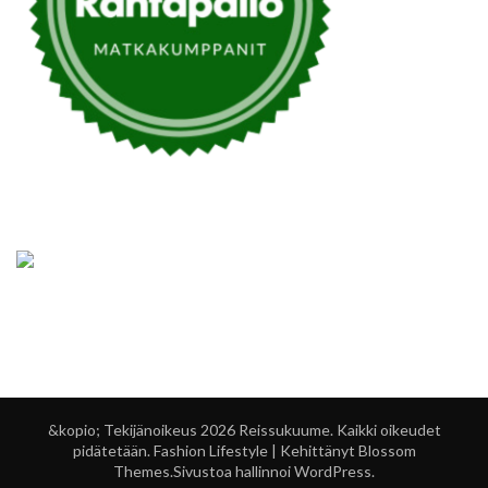
&kopio; Tekijänoikeus 2026
Reissukuume
. Kaikki oikeudet
pidätetään.
Fashion Lifestyle | Kehittänyt
Blossom
Themes
.Sivustoa hallinnoi
WordPress
.