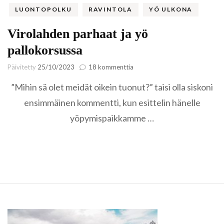
LUONTOPOLKU
RAVINTOLA
YÖ ULKONA
Virolahden parhaat ja yö
pallokorsussa
artikkeliin
Päivitetty
25/10/2023
18 kommenttia
Virolahden
”Mihin sä olet meidät oikein tuonut?” taisi olla siskoni
parhaat
ja
ensimmäinen kommentti, kun esittelin hänelle
yö
yöpymispaikkamme …
pallokorsussa