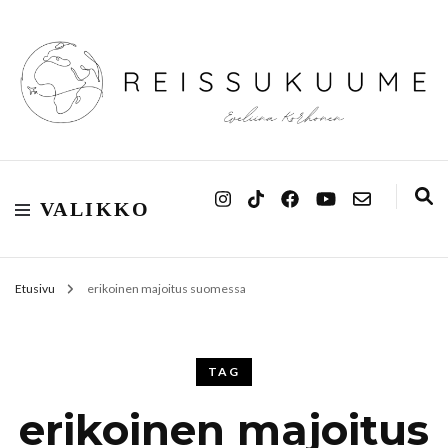
Reissukuume
VALIKKO
Etusivu
erikoinen majoitus suomessa
TAG
erikoinen majoitus