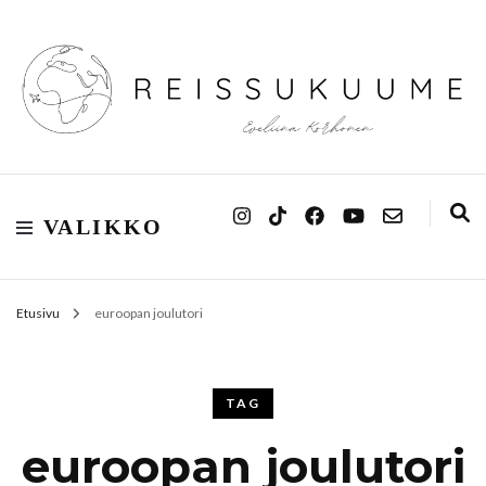
Reissukuume
VALIKKO
Etusivu
euroopan joulutori
TAG
euroopan joulutori