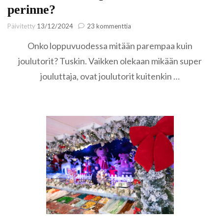
perinne?
artikkeliin
Päivitetty
13/12/2024
23 kommenttia
Joulutorit
Onko loppuvuodessa mitään parempaa kuin
Euroopassa
–
joulutorit? Tuskin. Vaikken olekaan mikään super
katkeaako
jouluttaja, ovat joulutorit kuitenkin …
perinne?