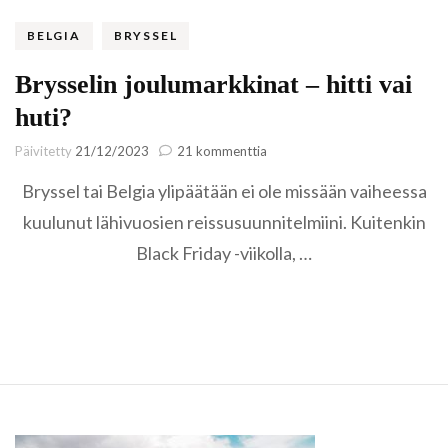
BELGIA
BRYSSEL
Brysselin joulumarkkinat – hitti vai
huti?
artikkeliin
Päivitetty
21/12/2023
21 kommenttia
Brysselin
Bryssel tai Belgia ylipäätään ei ole missään vaiheessa
joulumarkkinat
–
kuulunut lähivuosien reissusuunnitelmiini. Kuitenkin
hitti
Black Friday -viikolla, …
vai
huti?