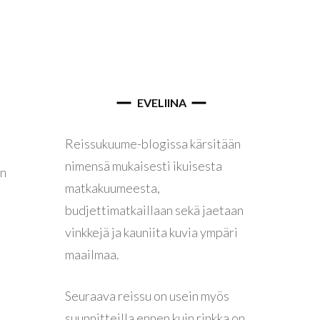
kotlanti
Edinburgh
vaellus
enetsia
EVELIINA
Reissukuume-blogissa kärsitään
reeta
nimensä mukaisesti ikuisesta
in
Rethymnon
matkakuumeesta,
budjettimatkaillaan sekä jaetaan
vinkkejä ja kauniita kuvia ympäri
yia Napa
maailmaa.
amagusta
iika
Seuraava reissu on usein myös
laipėda
suunnitteilla ennen kuin rinkka on