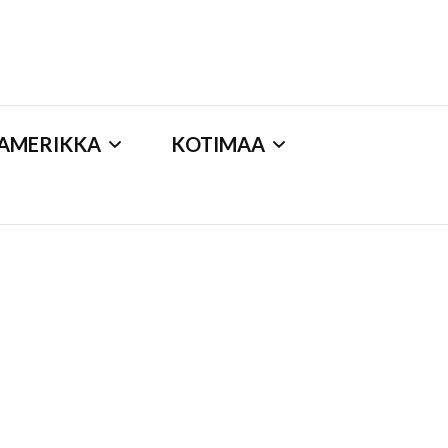
-AMERIKKA
KOTIMAA
kansallismaisema
ryssel
Ilulissat
kansallispuisto
essebar
Kangerlussuaq
koiran kanssa
unny Beach
Oqaatsut
Lappi
msterdam
Sermermiut
luontopolku