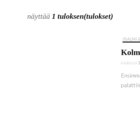
näyttää
1 tuloksen(tulokset)
IISALMI
Kolme
käytössä
Ensimmäi
palatti