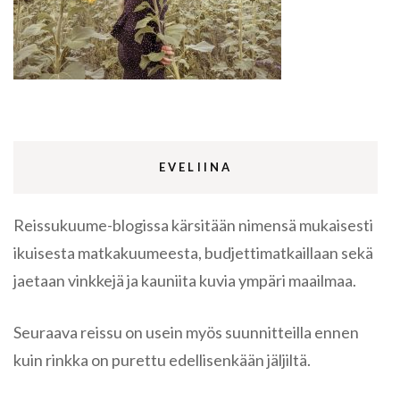
EVELIINA
Reissukuume-blogissa kärsitään nimensä mukaisesti
ikuisesta matkakuumeesta, budjettimatkaillaan sekä
jaetaan vinkkejä ja kauniita kuvia ympäri maailmaa.
Seuraava reissu on usein myös suunnitteilla ennen
kuin rinkka on purettu edellisenkään jäljiltä.