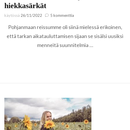
hiekkasärkät
artikkeliin
käytössä
26/11/2022
5 kommenttia
Ohtakari
Pohjanmaan reissumme oli siinä mielessä erikoinen,
haastaa
Kalajoen
että tarkan aikatauluttamisen sijaan se sisälsi uusiksi
hiekkasärkät
menneitä suunnitelmia …