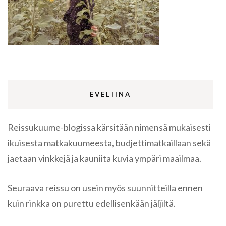
EVELIINA
Reissukuume-blogissa kärsitään nimensä mukaisesti
ikuisesta matkakuumeesta, budjettimatkaillaan sekä
jaetaan vinkkejä ja kauniita kuvia ympäri maailmaa.
Seuraava reissu on usein myös suunnitteilla ennen
kuin rinkka on purettu edellisenkään jäljiltä.