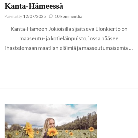
Kanta-Hämeessä
artikkeliin
Päivitetty
12/07/2025
10 kommenttia
Elonkierto
Kanta-Hämeen Jokioisilla sijaitseva Elonkierto on
–
ilmainen
maaseutu- ja kotieläinpuisto, jossa pääsee
retkikohde
ihastelemaan maatilan eläimiä ja maaseutumaisemia …
Kanta-
Hämeessä