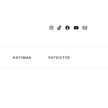
KOTIMAA
YHTEISTYÖ
kansallismaisema
Ilulissat
kansallispuisto
Kangerlussuaq
koiran kanssa
ch
Oqaatsut