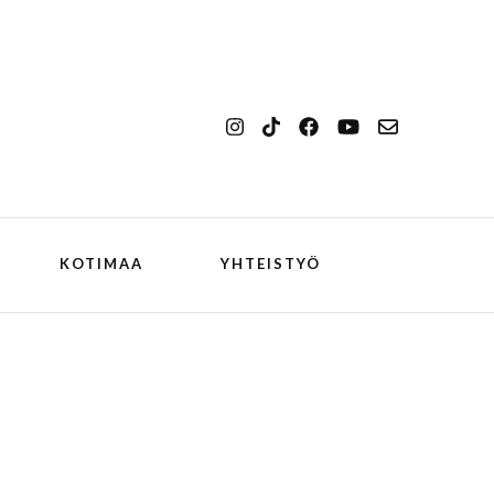
KOTIMAA
YHTEISTYÖ
kansallismaisema
Ilulissat
kansallispuisto
Kangerlussuaq
koiran kanssa
ch
Oqaatsut