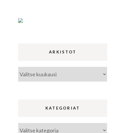
ina
a
ARKISTOT
Arkistot
KATEGORIAT
Kategoriat