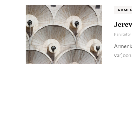
ARME
Jerev
Päivitetty
Armenia
varjoon