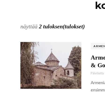
k
näyttää
2 tuloksen(tulokset)
ARME
Armen
& Go
Päivitetty
Armenian
ensimmä