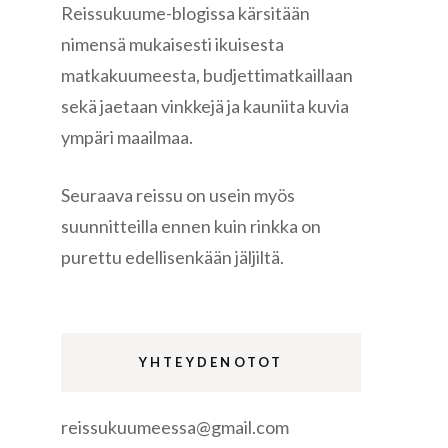
Reissukuume-blogissa kärsitään
nimensä mukaisesti ikuisesta
matkakuumeesta, budjettimatkaillaan
sekä jaetaan vinkkejä ja kauniita kuvia
ympäri maailmaa.
re
Seuraava reissu on usein myös
suunnitteilla ennen kuin rinkka on
purettu edellisenkään jäljiltä.
gen
YHTEYDENOTOT
reissukuumeessa@gmail.com