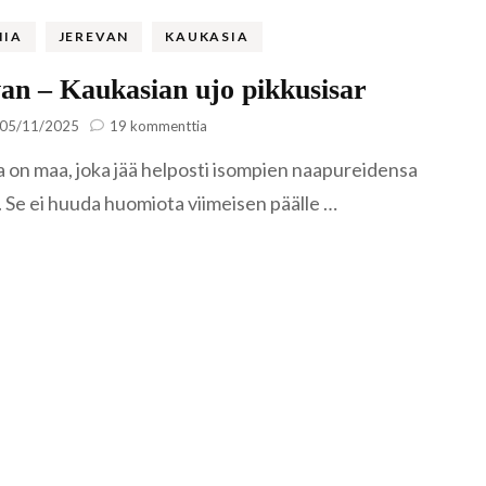
Famagusta
Riika
NIA
JEREVAN
KAUKASIA
Liettua
Klaipėda
an – Kaukasian ujo pikkusisar
Norja
artikkeliin
05/11/2025
19 kommenttia
Nida
Leknes
Jerevan
Portugali
 on maa, joka jää helposti isompien naapureidensa
–
Kaukasian
Šiauliai
Lofootit
Serra de Ai
. Se ei huuda huomiota viimeisen päälle …
ujo
Puola
pikkusisar
Lyngen
Sintra
Gdansk
Romania
Reinebrin
Brasov
Ruotsi
Bukarest
Tukholma
Saksa
Sinaia
Visby
Berliini
Slovenia
Bled