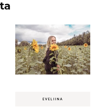
ta
Lappi
m
Sermermiut
luontopolku
Edinburgh
vaellus
Rethymnon
EVELIINA