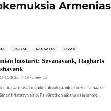
okemuksia Armenias
Kaukasia
Hollanti
Amsterda
Tadzikistan
Iso-Britannia
Fann-vuoristo
Skotlanti
Turkki
Islanti
Alanya
Uzbekistan
Italia
NIA
DILIJAN
KAUKASIA
SEVAN
Kyzylkum
Venetsia
Itävalta
ian luostarit: Sevanavank, Hagharts
Samarkand
shavank
Kreikka
artikkeliin
Kreeta
16/11/2025
16 kommenttia
Armenian
Kroatia
 luostarit ovat maailmankuuluja, eikä ihme sillä maa oli
luostarit:
Sevanavank,
inen kristitty valtio. Päiväretken aikana pääsemme …
Hagharts
Kypros
&
Ayia Napa
Goshavank
Latvia