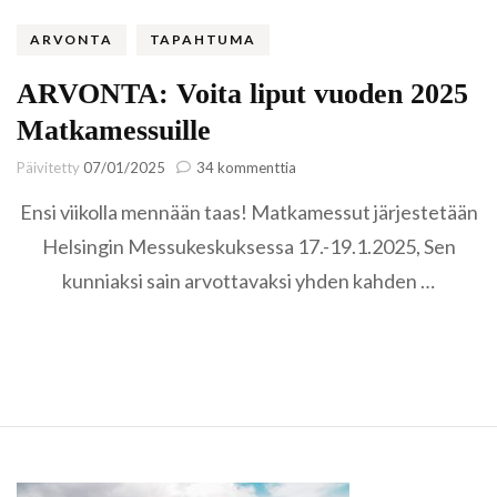
ARVONTA
TAPAHTUMA
ARVONTA: Voita liput vuoden 2025
Matkamessuille
artikkeliin
Päivitetty
07/01/2025
34 kommenttia
ARVONTA:
Ensi viikolla mennään taas! Matkamessut järjestetään
Voita
liput
Helsingin Messukeskuksessa 17.-19.1.2025, Sen
vuoden
kunniaksi sain arvottavaksi yhden kahden …
2025
Matkamessuille