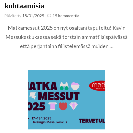
kohtaamisia
artikkeliin
Päivitetty
18/01/2025
15 kommenttia
Matkamessut
Matkamessut 2025 on nyt osaltani taputeltu! Kävin
2025:
kokemuksia
Messukeskuksessa sekä torstain ammattilaispäivässä
ja
että perjantaina fiilistelemässä muiden …
kohtaamisia