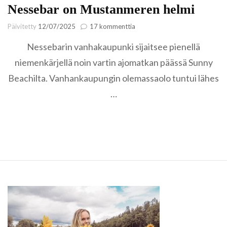
Nessebar on Mustanmeren helmi
artikkeliin
Päivitetty
12/07/2025
17 kommenttia
Nessebar
Nessebarin vanhakaupunki sijaitsee pienellä
on
Mustanmeren
niemenkärjellä noin vartin ajomatkan päässä Sunny
helmi
Beachilta. Vanhankaupungin olemassaolo tuntui lähes
…