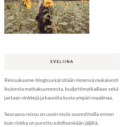
EVELIINA
Reissukuume-blogissa kärsitään nimensä mukaisesti
ikuisesta matkakuumeesta, budjettimatkaillaan sekä
jaetaan vinkkejä ja kauniita kuvia ympäri maailmaa.
Seuraava reissu on usein myös suunnitteilla ennen
kuin rinkka on purettu edellisenkään jäljiltä.