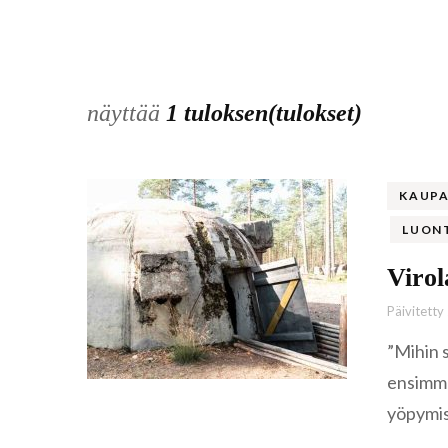
näyttää
1 tuloksen(tulokset)
KAUPA
LUON
Virol
Päivitetty
”Mihin s
ensimmä
yöpymi