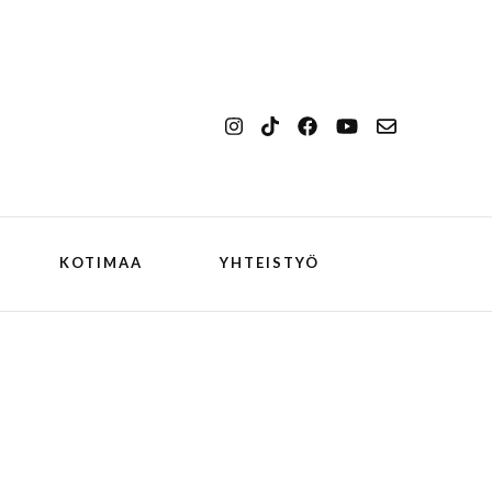
KOTIMAA
YHTEISTYÖ
kansallismaisema
Ilulissat
kansallispuisto
Kangerlussuaq
koiran kanssa
ch
Oqaatsut