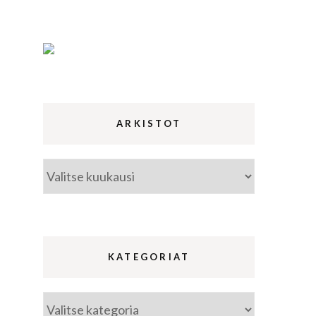
ina
a
ARKISTOT
Arkistot
KATEGORIAT
Kategoriat