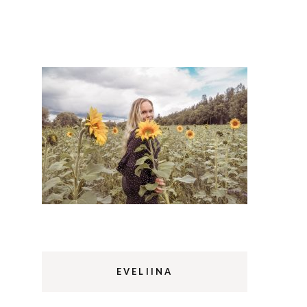
Lappi
m
Sermermiut
luontopolku
Edinburgh
vaellus
Rethymnon
EVELIINA