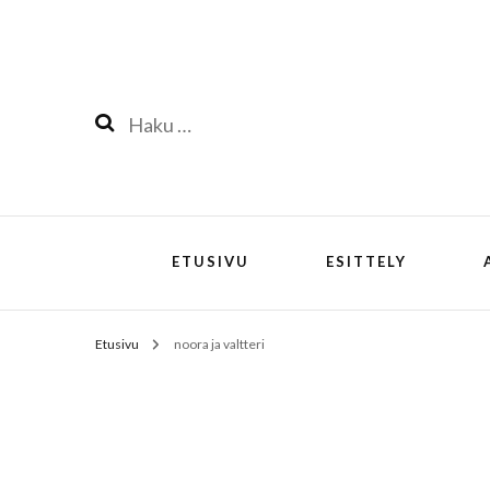
Haku:
ETUSIVU
ESITTELY
Etusivu
noora ja valtteri