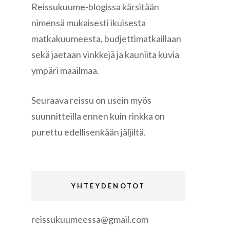
Reissukuume-blogissa kärsitään
nimensä mukaisesti ikuisesta
matkakuumeesta, budjettimatkaillaan
sekä jaetaan vinkkejä ja kauniita kuvia
ympäri maailmaa.
re
Seuraava reissu on usein myös
suunnitteilla ennen kuin rinkka on
purettu edellisenkään jäljiltä.
gen
YHTEYDENOTOT
reissukuumeessa@gmail.com