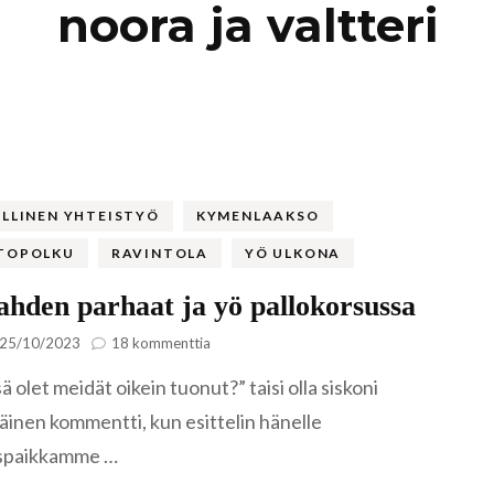
noora ja valtteri
Kaukasia
Hollanti
Amsterda
Tadzikistan
Iso-Britannia
Fann-vuoristo
Skotlanti
Turkki
Islanti
Alanya
Uzbekistan
Italia
LLINEN YHTEISTYÖ
KYMENLAAKSO
Kyzylkum
Venetsia
TOPOLKU
RAVINTOLA
YÖ ULKONA
Itävalta
Samarkand
ahden parhaat ja yö pallokorsussa
Kreikka
artikkeliin
25/10/2023
18 kommenttia
Kreeta
Virolahden
Kroatia
ä olet meidät oikein tuonut?” taisi olla siskoni
parhaat
ja
inen kommentti, kun esittelin hänelle
yö
Kypros
spaikkamme …
pallokorsussa
Ayia Napa
Latvia