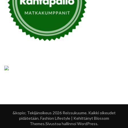
&kopio; Tekijänoikeus 2026
Reissukuume
. Kaikki oikeudet
pidätetään.
Fashion Lifestyle | Kehittänyt
Blossom
Themes
.Sivustoa hallinnoi
WordPress
.