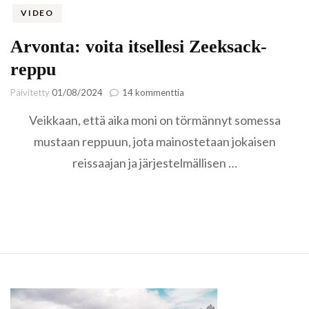
VIDEO
Arvonta: voita itsellesi Zeeksack-
reppu
artikkeliin
Päivitetty
01/08/2024
14 kommenttia
Arvonta:
Veikkaan, että aika moni on törmännyt somessa
voita
itsellesi
mustaan reppuun, jota mainostetaan jokaisen
Zeeksack-
reissaajan ja järjestelmällisen …
reppu