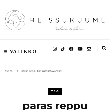
Reissukuume
VALIKKO
Etusivu
paras reppu käsimatkatavaraksi
TAG
paras reppu