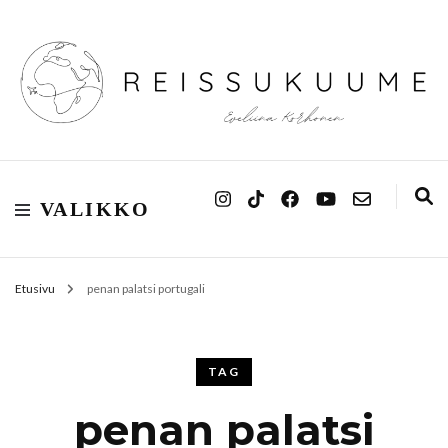
Reissukuume
VALIKKO
Etusivu
penan palatsi portugali
TAG
penan palatsi