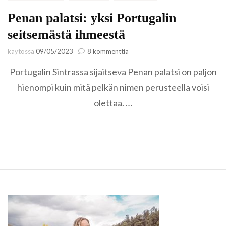
Penan palatsi: yksi Portugalin
seitsemästä ihmeestä
artikkeliin
käytössä
09/05/2023
8 kommenttia
Penan
Portugalin Sintrassa sijaitseva Penan palatsi on paljon
palatsi:
yksi
hienompi kuin mitä pelkän nimen perusteella voisi
Portugalin
olettaa. …
seitsemästä
ihmeestä