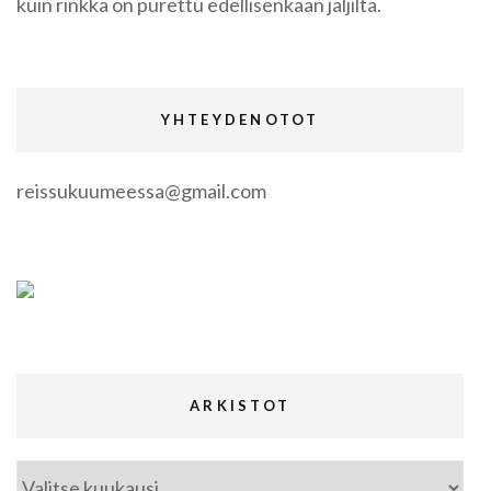
kuin rinkka on purettu edellisenkään jäljiltä.
YHTEYDENOTOT
reissukuumeessa@gmail.com
ARKISTOT
Arkistot