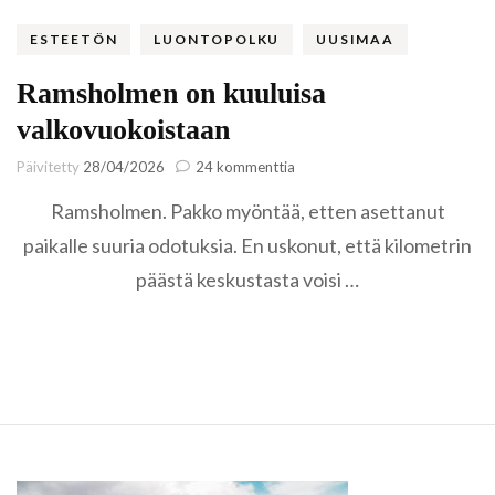
ESTEETÖN
LUONTOPOLKU
UUSIMAA
Ramsholmen on kuuluisa
valkovuokoistaan
artikkeliin
Päivitetty
28/04/2026
24 kommenttia
Ramsholmen
Ramsholmen. Pakko myöntää, etten asettanut
on
kuuluisa
paikalle suuria odotuksia. En uskonut, että kilometrin
valkovuokoistaan
päästä keskustasta voisi …