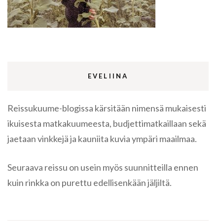
EVELIINA
Reissukuume-blogissa kärsitään nimensä mukaisesti
ikuisesta matkakuumeesta, budjettimatkaillaan sekä
jaetaan vinkkejä ja kauniita kuvia ympäri maailmaa.
Seuraava reissu on usein myös suunnitteilla ennen
kuin rinkka on purettu edellisenkään jäljiltä.