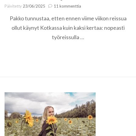
artikkeliin
Päivitetty
23/06/2025
11 kommenttia
Kesäinen
Pakko tunnustaa, etten ennen viime viikon reissua
Kotka
ja
ollut käynyt Kotkassa kuin kaksi kertaa: nopeasti
vinkit
työreissulla …
vierailulle