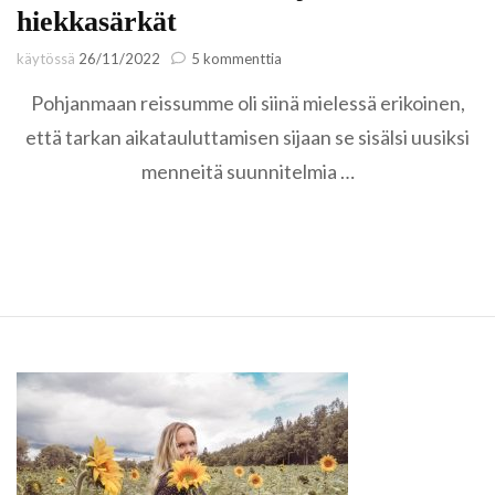
hiekkasärkät
artikkeliin
käytössä
26/11/2022
5 kommenttia
Ohtakari
Pohjanmaan reissumme oli siinä mielessä erikoinen,
haastaa
Kalajoen
että tarkan aikatauluttamisen sijaan se sisälsi uusiksi
hiekkasärkät
menneitä suunnitelmia …