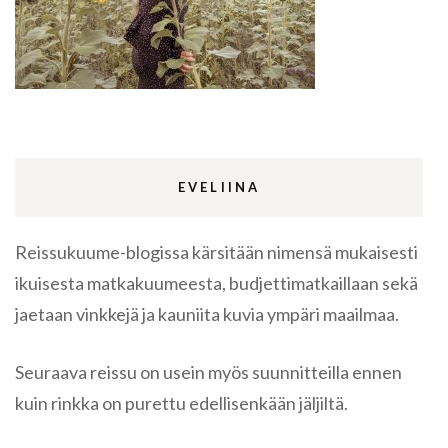
EVELIINA
Reissukuume-blogissa kärsitään nimensä mukaisesti
ikuisesta matkakuumeesta, budjettimatkaillaan sekä
jaetaan vinkkejä ja kauniita kuvia ympäri maailmaa.
Seuraava reissu on usein myös suunnitteilla ennen
kuin rinkka on purettu edellisenkään jäljiltä.