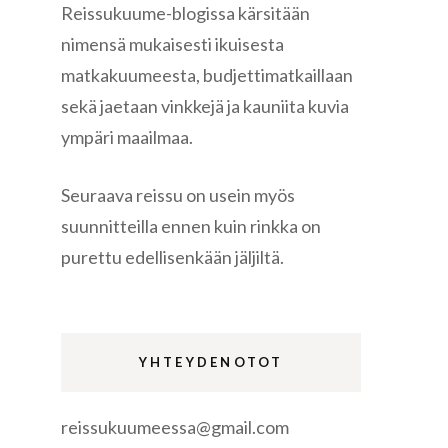
Reissukuume-blogissa kärsitään
nimensä mukaisesti ikuisesta
matkakuumeesta, budjettimatkaillaan
sekä jaetaan vinkkejä ja kauniita kuvia
ympäri maailmaa.
re
Seuraava reissu on usein myös
suunnitteilla ennen kuin rinkka on
purettu edellisenkään jäljiltä.
gen
YHTEYDENOTOT
reissukuumeessa@gmail.com