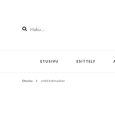
Haku:
ETUSIVU
ESITTELY
Etusivu
vinkit kotimaahan