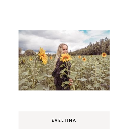
Lappi
m
Sermermiut
luontopolku
Edinburgh
vaellus
Rethymnon
EVELIINA