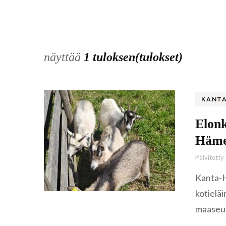
näyttää
1 tuloksen(tulokset)
KANT
Elonk
Häme
Päivitetty
Kanta-H
kotieläi
maaseu