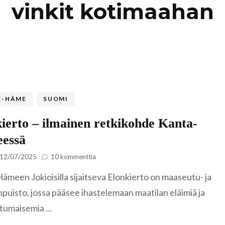
vinkit kotimaahan
Kaukasia
Hollanti
Amsterda
Tadzikistan
Iso-Britannia
Fann-vuoristo
Skotlanti
Turkki
Islanti
Alanya
Uzbekistan
Italia
A-HÄME
SUOMI
Kyzylkum
Venetsia
Itävalta
ierto – ilmainen retkikohde Kanta-
Samarkand
essä
Kreikka
artikkeliin
Kreeta
12/07/2025
10 kommenttia
Elonkierto
Kroatia
ämeen Jokioisilla sijaitseva Elonkierto on maaseutu- ja
–
ilmainen
npuisto, jossa pääsee ihastelemaan maatilan eläimiä ja
retkikohde
Kypros
tumaisemia …
Kanta-
Ayia Napa
Hämeessä
Latvia