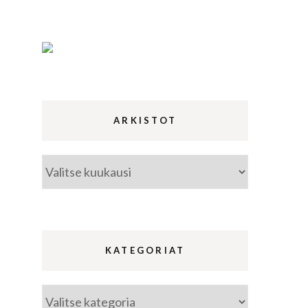
ina
a
ARKISTOT
Arkistot
KATEGORIAT
Kategoriat