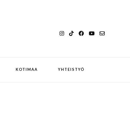
KOTIMAA
YHTEISTYÖ
kansallismaisema
Ilulissat
kansallispuisto
Kangerlussuaq
koiran kanssa
ch
Oqaatsut