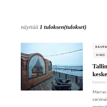
näyttää
1 tuloksen(tulokset)
KAUPA
VIRO
Talli
keske
Päivitetty
Marras-j
varsina
oppinut