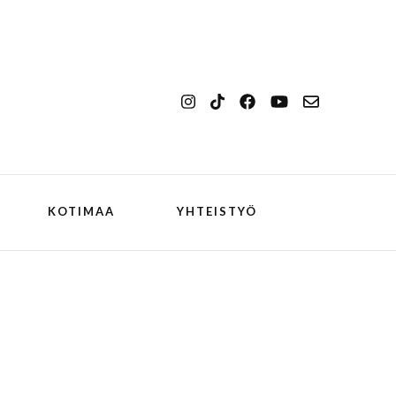
KOTIMAA
YHTEISTYÖ
kansallismaisema
Ilulissat
kansallispuisto
Kangerlussuaq
koiran kanssa
ch
Oqaatsut