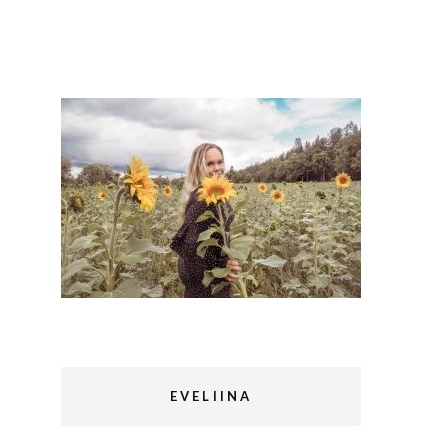
Lappi
m
Sermermiut
luontopolku
Edinburgh
vaellus
Rethymnon
EVELIINA