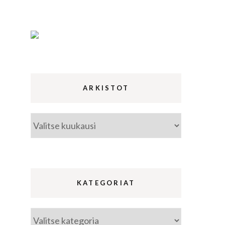
ina
a
ARKISTOT
Arkistot
KATEGORIAT
Kategoriat