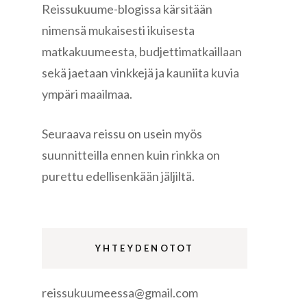
Reissukuume-blogissa kärsitään
nimensä mukaisesti ikuisesta
matkakuumeesta, budjettimatkaillaan
sekä jaetaan vinkkejä ja kauniita kuvia
ympäri maailmaa.
re
Seuraava reissu on usein myös
suunnitteilla ennen kuin rinkka on
purettu edellisenkään jäljiltä.
gen
YHTEYDENOTOT
reissukuumeessa@gmail.com