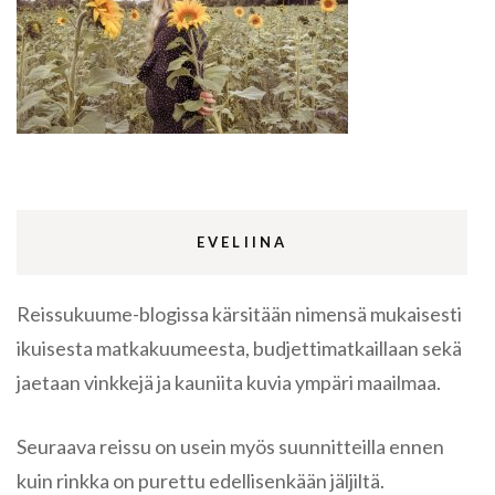
EVELIINA
Reissukuume-blogissa kärsitään nimensä mukaisesti
ikuisesta matkakuumeesta, budjettimatkaillaan sekä
jaetaan vinkkejä ja kauniita kuvia ympäri maailmaa.
Seuraava reissu on usein myös suunnitteilla ennen
kuin rinkka on purettu edellisenkään jäljiltä.