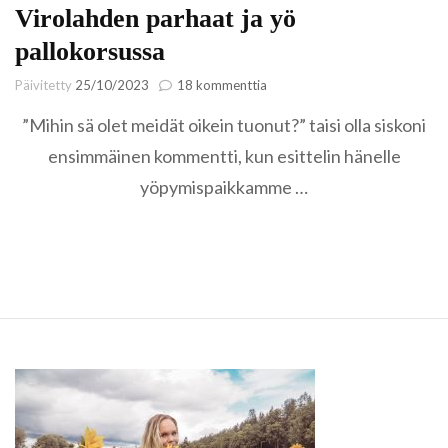
Virolahden parhaat ja yö
pallokorsussa
artikkeliin
Päivitetty
25/10/2023
18 kommenttia
Virolahden
”Mihin sä olet meidät oikein tuonut?” taisi olla siskoni
parhaat
ja
ensimmäinen kommentti, kun esittelin hänelle
yö
yöpymispaikkamme …
pallokorsussa