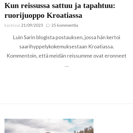
Kun reissussa sattuu ja tapahtuu:
ruorijuoppo Kroatiassa
artikkeliin
käytössä
21/09/2023
25 kommenttia
Kun
Luin Sarin blogista postauksen, jossa hän kertoi
reissussa
sattuu
saarihyppelykokemuksestaan Kroatiassa.
ja
Kommentoin, että meidän reissumme ovat eronneet
tapahtuu:
ruorijuoppo
…
Kroatiassa