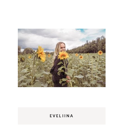
Lappi
m
Sermermiut
luontopolku
Edinburgh
vaellus
Rethymnon
EVELIINA