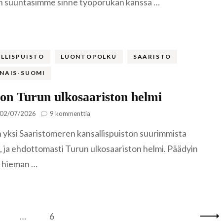
un suuntasimme sinne työporukan kanssa …
Italiaa
Tanska
Kemiönsaarella
Ljubljana
Färsaaret
Tšekki
Kööpenham
Kutná Hor
LLISPUISTO
LUONTOPOLKU
SAARISTO
Unkari
Praha
Budapest
NAIS-SUOMI
Viro
on Turun ulkosaariston helmi
Hiidenmaa
artikkeliin
02/07/2026
9 kommenttia
Keila
Nötö
 yksi Saaristomeren kansallispuiston suurimmista
on
Turun
a, ja ehdottomasti Turun ulkosaariston helmi. Päädyin
Kopli
ulkosaariston
e hieman …
helmi
Tallinna
Türisalu
vu
Sivu
…
6