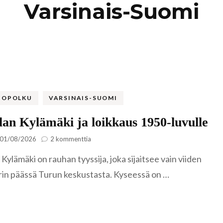
Varsinais-Suomi
Kaukasia
Hollanti
Amsterda
Tadzikistan
Iso-Britannia
Fann-vuoristo
Skotlanti
Turkki
Islanti
Alanya
Uzbekistan
Italia
TOPOLKU
VARSINAIS-SUOMI
Kyzylkum
Venetsia
Itävalta
an Kylämäki ja loikkaus 1950-luvulle
Samarkand
artikkeliin
01/08/2026
2 kommenttia
Kreikka
Kuralan
Kreeta
Kylämäki on rauhan tyyssija, joka sijaitsee vain viiden
Kylämäki
ja
Kroatia
rin päässä Turun keskustasta. Kyseessä on …
loikkaus
1950-
Kypros
luvulle
Ayia Napa
Latvia