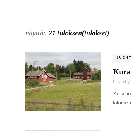
näyttää
21 tuloksen(tulokset)
LUON
Kural
Päivitetty
Kuralan 
kilomet