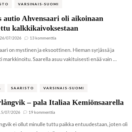
STO
VARSINAIS-SUOMI
Famagusta
Riika
Liettua
 autio Ahvensaari oli aikoinaan
Klaipėda
ttu kalkkikaivoksestaan
Norja
Nida
Leknes
artikkeliin
26/07/2026
13 kommenttia
Lähes
Portugali
ari on mystinen ja eksoottinen. Hieman syrjässä ja
autio
Šiauliai
Lofootit
Serra de Ai
Ahvensaari
 markkinoitu. Saarella asuu vakituisesti enää vain …
Puola
oli
Lyngen
Sintra
Gdansk
aikoinaan
tunnettu
Romania
kalkkikaivoksestaan
Reinebrin
Brasov
A
SAARISTO
VARSINAIS-SUOMI
Ruotsi
Bukarest
Tukholma
långvik – pala Italiaa Kemiönsaarella
Saksa
artikkeliin
15/07/2026
19 kommenttia
Sinaia
Visby
Berliini
Söderlångvik
Slovenia
gvik ei ollut minulle tuttu paikka entuudestaan, joten oli
–
Bled
pala