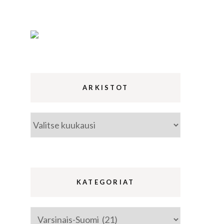
ina
a
ARKISTOT
Arkistot
KATEGORIAT
Kategoriat