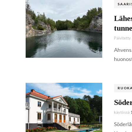
SAARI
Lähes
tunne
Päivitetty
Ahvensa
huonosti
RUOK
Söder
käytössä
Söderlån