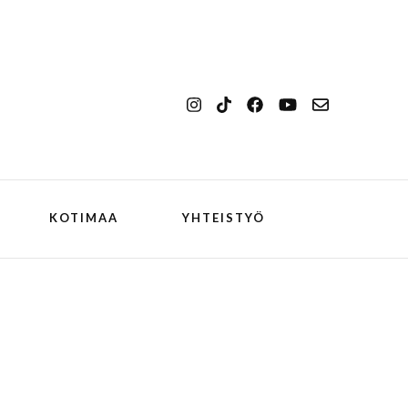
KOTIMAA
YHTEISTYÖ
kansallismaisema
Ilulissat
kansallispuisto
Kangerlussuaq
koiran kanssa
ch
Oqaatsut