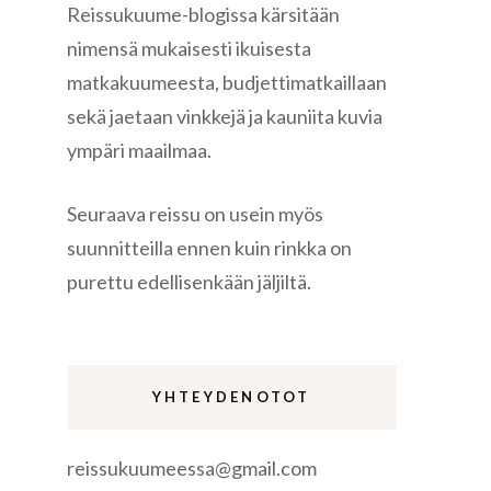
Reissukuume-blogissa kärsitään
nimensä mukaisesti ikuisesta
matkakuumeesta, budjettimatkaillaan
sekä jaetaan vinkkejä ja kauniita kuvia
ympäri maailmaa.
re
Seuraava reissu on usein myös
suunnitteilla ennen kuin rinkka on
purettu edellisenkään jäljiltä.
gen
YHTEYDENOTOT
reissukuumeessa@gmail.com