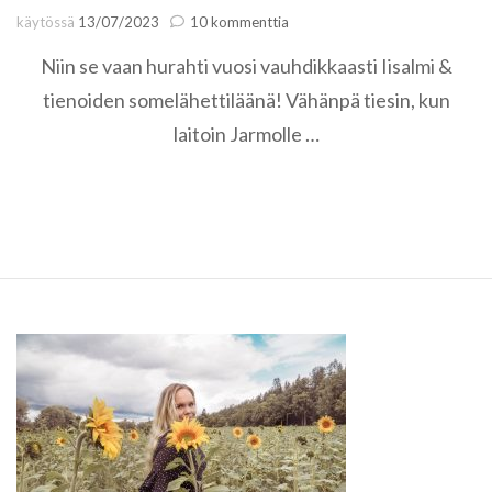
artikkeliin
käytössä
13/07/2023
10 kommenttia
Millainen
Niin se vaan hurahti vuosi vauhdikkaasti Iisalmi &
oli
somelähettiläsvuoteni?
tienoiden somelähettiläänä! Vähänpä tiesin, kun
laitoin Jarmolle …