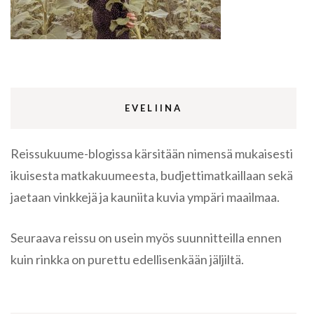
EVELIINA
Reissukuume-blogissa kärsitään nimensä mukaisesti
ikuisesta matkakuumeesta, budjettimatkaillaan sekä
jaetaan vinkkejä ja kauniita kuvia ympäri maailmaa.
Seuraava reissu on usein myös suunnitteilla ennen
kuin rinkka on purettu edellisenkään jäljiltä.