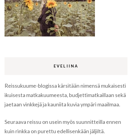
EVELIINA
Reissukuume-blogissa kärsitään nimensä mukaisesti
ikuisesta matkakuumeesta, budjettimatkaillaan sekä
jaetaan vinkkejä ja kauniita kuvia ympäri maailmaa.
Seuraava reissu on usein myös suunnitteilla ennen
kuin rinkka on purettu edellisenkään jäljiltä.