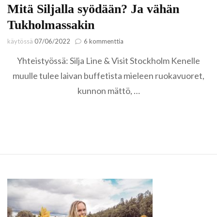
Mitä Siljalla syödään? Ja vähän
Tukholmassakin
artikkeliin
käytössä
07/06/2022
6 kommenttia
Mitä
Yhteistyössä: Silja Line & Visit Stockholm Kenelle
Siljalla
syödään?
muulle tulee laivan buffetista mieleen ruokavuoret,
Ja
kunnon mättö, …
vähän
Tukholmassakin