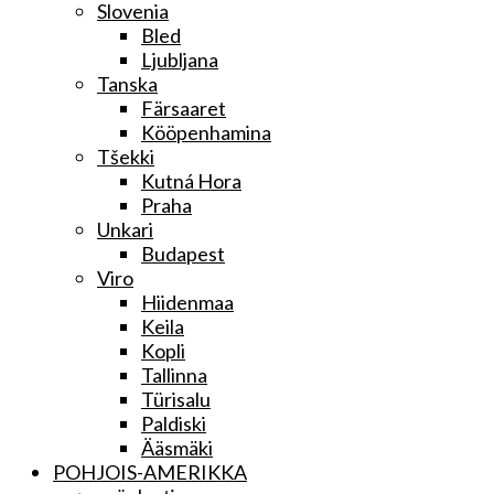
Slovenia
Bled
Ljubljana
Tanska
Färsaaret
Kööpenhamina
Tšekki
Kutná Hora
Praha
Unkari
Budapest
Viro
Hiidenmaa
Keila
Kopli
Tallinna
Türisalu
Paldiski
Ääsmäki
POHJOIS-AMERIKKA