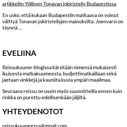
artikkeliin Yöllinen Tonavan jokiristeily Budapestissa
En usko, että kukaan Budapestiin matkaava on voinut
välttyä Tonavan jokiristeilyjen mainoksilta. Joenvarsi on
täynnä …
EVELIINA
Reissukuume-blogissa kärsitään nimensä mukaisesti
ikuisesta matkakuumeesta, budjettimatkaillaan sekä
jaetaan vinkkejä ja kauniita kuvia ympäri maailmaa.
Seuraava reissu on usein myös suunnitteilla ennen kuin
rinkka on purettu edellisenkään jäljiltä.
YHTEYDENOTOT
reissukuumeessa@gmail.com