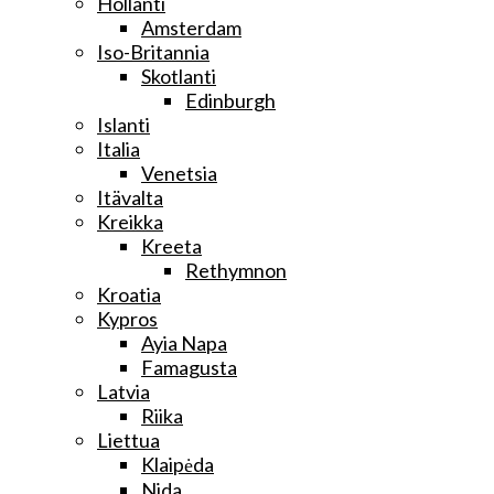
Hollanti
Amsterdam
Iso-Britannia
Skotlanti
Edinburgh
Islanti
Italia
Venetsia
Itävalta
Kreikka
Kreeta
Rethymnon
Kroatia
Kypros
Ayia Napa
Famagusta
Latvia
Riika
Liettua
Klaipėda
Nida