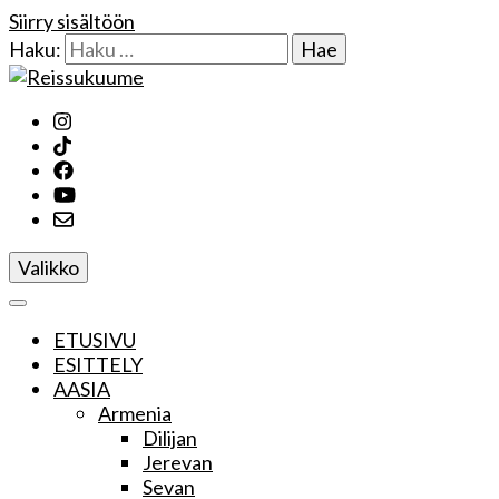
Siirry sisältöön
Haku:
Reissukuume
Valikko
ETUSIVU
ESITTELY
AASIA
Armenia
Dilijan
Jerevan
Sevan