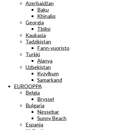
Azerbaidžan
Baku
Khinaliq
Georgia
Tbilisi
Kaukasia
Tadzikistan
Fann-vuoristo
Turkki
Alanya
Uzbekistan
Kyzylkum
Samarkand
EUROOPPA
Belgia
Bryssel
Bulgaria
Nessebar
Sunny Beach
Espanja