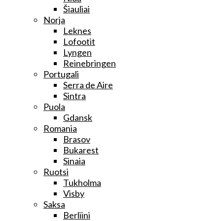
Šiauliai
Norja
Leknes
Lofootit
Lyngen
Reinebringen
Portugali
Serra de Aire
Sintra
Puola
Gdansk
Romania
Brasov
Bukarest
Sinaia
Ruotsi
Tukholma
Visby
Saksa
Berliini