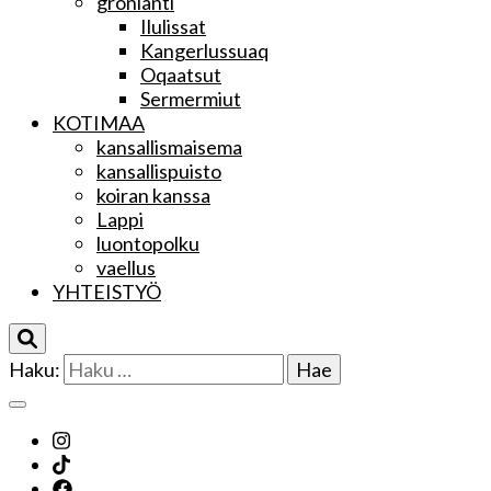
grönlanti
Ilulissat
Kangerlussuaq
Oqaatsut
Sermermiut
KOTIMAA
kansallismaisema
kansallispuisto
koiran kanssa
Lappi
luontopolku
vaellus
YHTEISTYÖ
Haku: