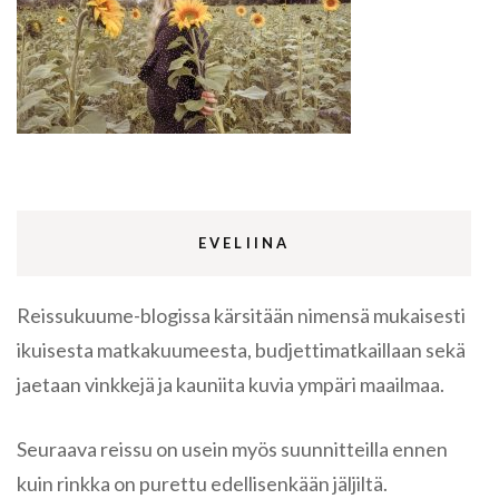
EVELIINA
Reissukuume-blogissa kärsitään nimensä mukaisesti
ikuisesta matkakuumeesta, budjettimatkaillaan sekä
jaetaan vinkkejä ja kauniita kuvia ympäri maailmaa.
Seuraava reissu on usein myös suunnitteilla ennen
kuin rinkka on purettu edellisenkään jäljiltä.