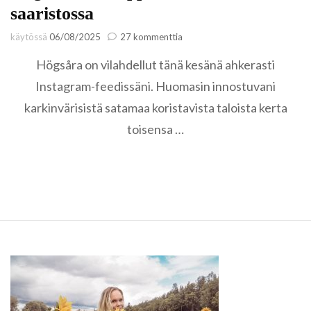
saaristossa
artikkeliin
käytössä
06/08/2025
27 kommenttia
Högsåra
Högsåra on vilahdellut tänä kesänä ahkerasti
on
helppo
Instagram-feedissäni. Huomasin innostuvani
retkikohde
karkinvärisistä satamaa koristavista taloista kerta
Turun
saaristossa
toisensa …