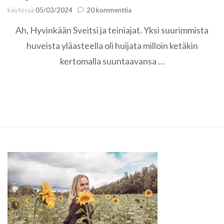
artikkeliin
käytössä
05/03/2024
20 kommenttia
Staycation
Ah, Hyvinkään Sveitsi ja teiniajat. Yksi suurimmista
Suomen
Sveitsissä
huveista yläasteella oli huijata milloin ketäkin
kertomalla suuntaavansa …