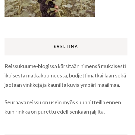
EVELIINA
Reissukuume-blogissa kärsitään nimensä mukaisesti
ikuisesta matkakuumeesta, budjettimatkaillaan sekä
jaetaan vinkkejä ja kauniita kuvia ympäri maailmaa.
Seuraava reissu on usein myös suunnitteilla ennen
kuin rinkka on purettu edellisenkään jäljiltä.