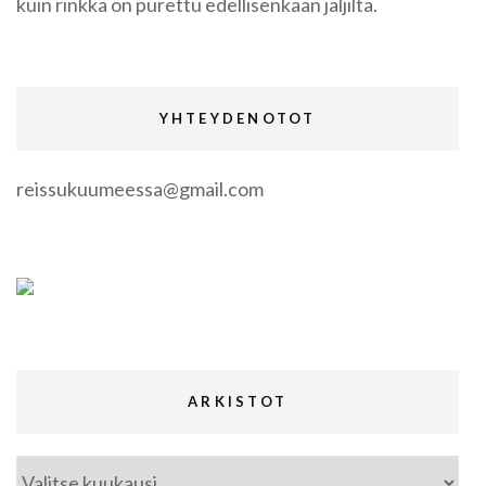
kuin rinkka on purettu edellisenkään jäljiltä.
YHTEYDENOTOT
reissukuumeessa@gmail.com
ARKISTOT
Arkistot