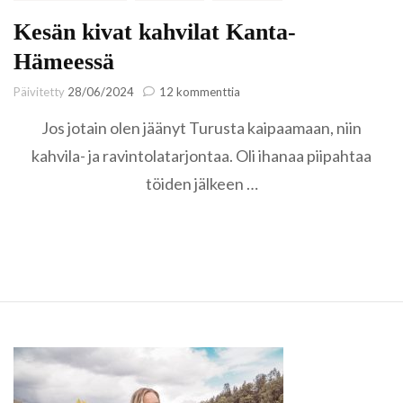
Kesän kivat kahvilat Kanta-
Hämeessä
artikkeliin
Päivitetty
28/06/2024
12 kommenttia
Kesän
Jos jotain olen jäänyt Turusta kaipaamaan, niin
kivat
kahvilat
kahvila- ja ravintolatarjontaa. Oli ihanaa piipahtaa
Kanta-
töiden jälkeen …
Hämeessä