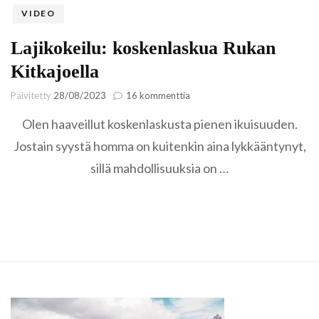
VIDEO
Lajikokeilu: koskenlaskua Rukan
Kitkajoella
artikkeliin
Päivitetty
28/08/2023
16 kommenttia
Lajikokeilu:
Olen haaveillut koskenlaskusta pienen ikuisuuden.
koskenlaskua
Rukan
Jostain syystä homma on kuitenkin aina lykkääntynyt,
Kitkajoella
sillä mahdollisuuksia on …