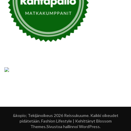
&kopio; Tekijänoikeus 2026
Reissukuume
. Kaikki oikeudet
pidätetään.
Fashion Lifestyle | Kehittänyt
Blossom
Themes
.Sivustoa hallinnoi
WordPress
.