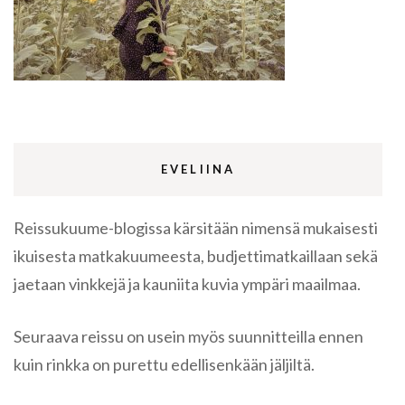
EVELIINA
Reissukuume-blogissa kärsitään nimensä mukaisesti
ikuisesta matkakuumeesta, budjettimatkaillaan sekä
jaetaan vinkkejä ja kauniita kuvia ympäri maailmaa.
Seuraava reissu on usein myös suunnitteilla ennen
kuin rinkka on purettu edellisenkään jäljiltä.