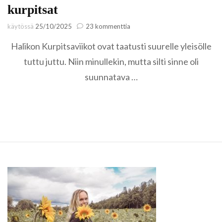
kurpitsat
artikkeliin
käytössä
25/10/2025
23 kommenttia
Kasvihuoneilmiö
Halikon Kurpitsaviikot ovat taatusti suurelle yleisölle
sekä
Halikon
tuttu juttu. Niin minullekin, mutta silti sinne oli
kurpitsat
suunnatava …