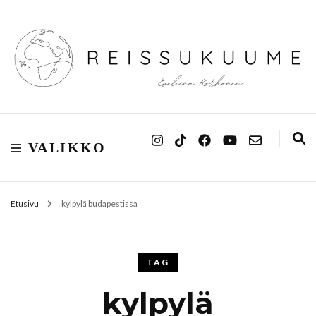
Reissukuume
VALIKKO
Etusivu
kylpylä budapestissa
TAG
kylpylä