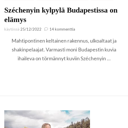
Széchenyin kylpylä Budapestissa on
elämys
artikkeliin
käytössä
25/12/2022
14 kommenttia
Széchenyin
Mahtipontinen keltainen rakennus, ulkoaltaat ja
kylpylä
Budapestissa
shakinpelaajat. Varmasti moni Budapestin kuvia
on
ihaileva on törmännyt kuviin Széchenyin …
elämys