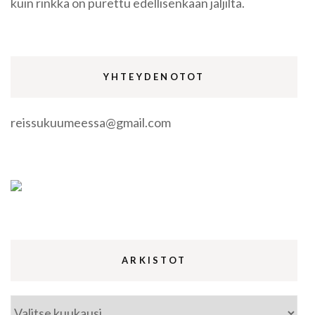
kuin rinkka on purettu edellisenkään jäljiltä.
YHTEYDENOTOT
reissukuumeessa@gmail.com
ARKISTOT
Arkistot