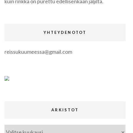
kuin rinkka on purettu edellisenkään jäljiltä.
YHTEYDENOTOT
reissukuumeessa@gmail.com
ARKISTOT
Arkistot