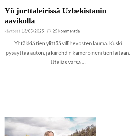
Yö jurttaleirissä Uzbekistanin
aavikolla
artikkeliin
käytössä
13/05/2025
25 kommenttia
Yö
Yhtäkkiä tien ylittää villihevosten lauma. Kuski
jurttaleirissä
Uzbekistanin
pysäyttää auton, ja kiirehdin kameroineni tien laitaan.
aavikolla
Utelias varsa …