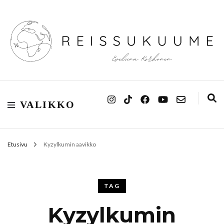
Reissukuume
VALIKKO
Etusivu
Kyzylkumin aavikko
TAG
Kyzylkumin