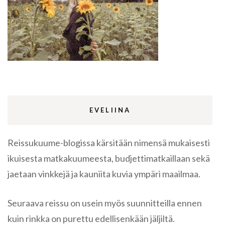
EVELIINA
Reissukuume-blogissa kärsitään nimensä mukaisesti
ikuisesta matkakuumeesta, budjettimatkaillaan sekä
jaetaan vinkkejä ja kauniita kuvia ympäri maailmaa.
Seuraava reissu on usein myös suunnitteilla ennen
kuin rinkka on purettu edellisenkään jäljiltä.