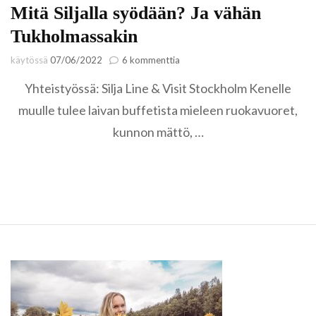
Mitä Siljalla syödään? Ja vähän
Tukholmassakin
artikkeliin
käytössä
07/06/2022
6 kommenttia
Mitä
Yhteistyössä: Silja Line & Visit Stockholm Kenelle
Siljalla
syödään?
muulle tulee laivan buffetista mieleen ruokavuoret,
Ja
kunnon mättö, …
vähän
Tukholmassakin