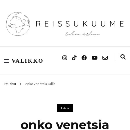
Reissukuume
VALIKKO
Etusivu
onko venetsia kallis
TAG
onko venetsia