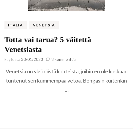
ITALIA
VENETSIA
Totta vai tarua? 5 väitettä
Venetsiasta
artikkeliin
käytössä
30/01/2023
8 kommenttia
Totta
Venetsia on yksi niistä kohteista, joihin en ole koskaan
vai
tarua?
tuntenut sen kummempaa vetoa. Bongasin kuitenkin
5
…
väitettä
Venetsiasta