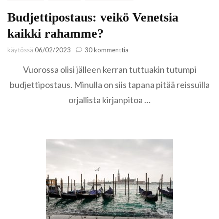
Budjettipostaus: veikö Venetsia
kaikki rahamme?
artikkeliin
käytössä
06/02/2023
30 kommenttia
Budjettipostaus:
Vuorossa olisi jälleen kerran tuttuakin tutumpi
veikö
Venetsia
budjettipostaus. Minulla on siis tapana pitää reissuilla
kaikki
orjallista kirjanpitoa …
rahamme?