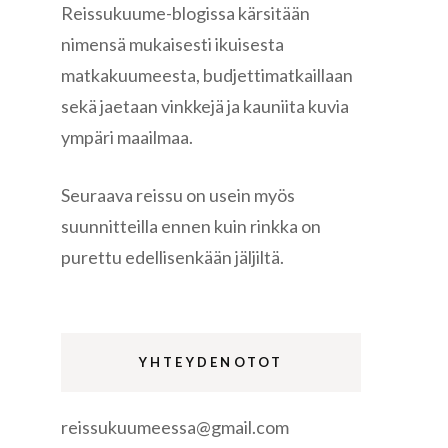
Reissukuume-blogissa kärsitään
nimensä mukaisesti ikuisesta
matkakuumeesta, budjettimatkaillaan
sekä jaetaan vinkkejä ja kauniita kuvia
ympäri maailmaa.
re
Seuraava reissu on usein myös
suunnitteilla ennen kuin rinkka on
purettu edellisenkään jäljiltä.
gen
YHTEYDENOTOT
reissukuumeessa@gmail.com