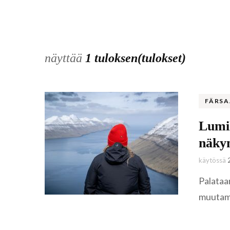
näyttää
1 tuloksen(tulokset)
FÄRS
Lumih
näky
käytössä
Palataan
muutama