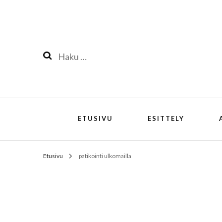
Haku:
ETUSIVU
ESITTELY
Etusivu
patikointi ulkomailla