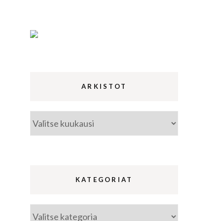
ina
a
ARKISTOT
Arkistot
KATEGORIAT
Kategoriat