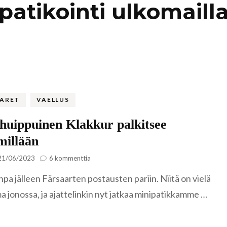
patikointi ulkomaill
Kaukasia
Hollanti
Amsterda
Tadzikistan
Iso-Britannia
Fann-vuoristo
Skotlanti
Turkki
Islanti
Alanya
Uzbekistan
Italia
AARET
VAELLUS
Kyzylkum
Venetsia
Itävalta
uippuinen Klakkur palkitsee
Samarkand
millään
Kreikka
artikkeliin
Kreeta
21/06/2023
6 kommenttia
Lumihuippuinen
Kroatia
pa jälleen Färsaarten postausten pariin. Niitä on vielä
Klakkur
palkitsee
 jonossa, ja ajattelinkin nyt jatkaa minipatikkamme …
näkymillään
Kypros
Ayia Napa
Latvia