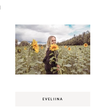
a
Lappi
m
Sermermiut
luontopolku
Edinburgh
vaellus
Rethymnon
EVELIINA