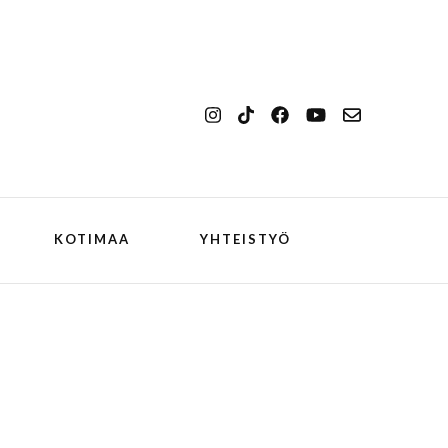
KOTIMAA
YHTEISTYÖ
kansallismaisema
Ilulissat
kansallispuisto
Kangerlussuaq
koiran kanssa
ch
Oqaatsut