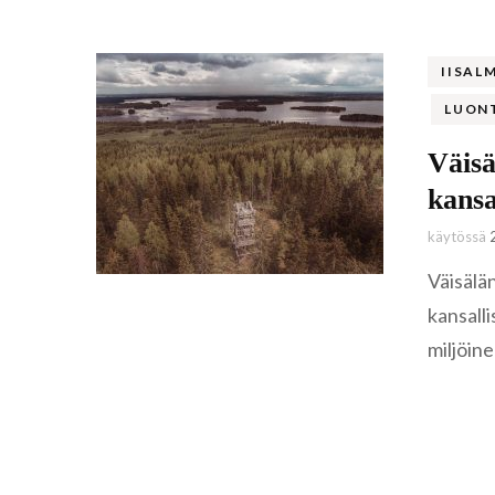
IISAL
LUON
Väisä
kansa
käytössä
Väisälä
kansall
miljöin