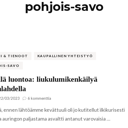
pohjois-savo
Kaukasia
Hollanti
Amsterda
Tadzikistan
Iso-Britannia
Fann-vuoristo
Skotlanti
Turkki
Islanti
Alanya
Uzbekistan
Italia
MI & TIENOOT
KAUPALLINEN YHTEISTYÖ
Kyzylkum
Venetsia
OIS-SAVO
Itävalta
Samarkand
lä luontoa: liukulumikenkäilyä
Kreikka
lahdella
Kreeta
Kroatia
artikkeliin
22/03/2023
6 kommenttia
Lähellä
, ennen lähtöämme kevättuuli oli jo kutitellut ilkikurisesti
luontoa:
Kypros
liukulumikenkäilyä
a auringon paljastama asvaltti antanut varovaisia …
Ayia Napa
Lapinlahdella
Latvia