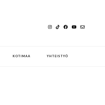
KOTIMAA
YHTEISTYÖ
kansallismaisema
Ilulissat
kansallispuisto
Kangerlussuaq
koiran kanssa
ch
Oqaatsut