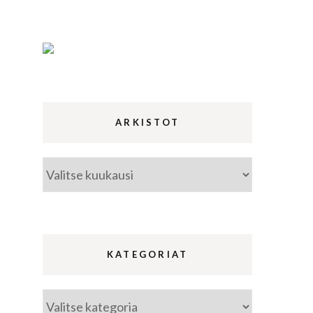
ina
a
ARKISTOT
Arkistot
KATEGORIAT
Kategoriat