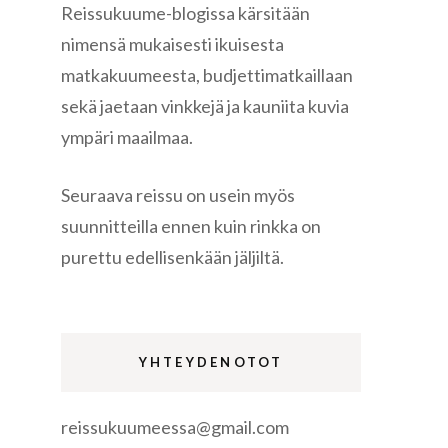
Reissukuume-blogissa kärsitään
nimensä mukaisesti ikuisesta
matkakuumeesta, budjettimatkaillaan
sekä jaetaan vinkkejä ja kauniita kuvia
ympäri maailmaa.
re
Seuraava reissu on usein myös
suunnitteilla ennen kuin rinkka on
purettu edellisenkään jäljiltä.
gen
YHTEYDENOTOT
reissukuumeessa@gmail.com