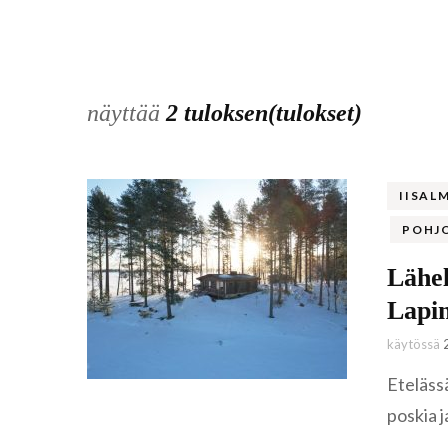
näyttää
2 tuloksen(tulokset)
IISAL
POHJ
Lähel
Lapin
käytössä
Etelässä
poskia j