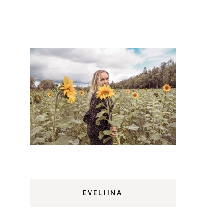
Lappi
m
Sermermiut
luontopolku
Edinburgh
vaellus
Rethymnon
EVELIINA