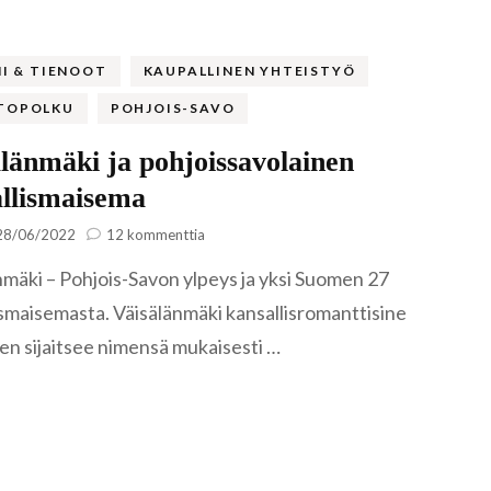
Famagusta
Riika
Liettua
MI & TIENOOT
KAUPALLINEN YHTEISTYÖ
Klaipėda
TOPOLKU
POHJOIS-SAVO
Norja
Nida
Leknes
länmäki ja pohjoissavolainen
Portugali
llismaisema
Šiauliai
Lofootit
Serra de Ai
Puola
artikkeliin
28/06/2022
12 kommenttia
Lyngen
Sintra
Gdansk
Väisälänmäki
nmäki – Pohjois-Savon ylpeys ja yksi Suomen 27
ja
Romania
pohjoissavolainen
Reinebrin
Brasov
ismaisemasta. Väisälänmäki kansallisromanttisine
kansallismaisema
Ruotsi
een sijaitsee nimensä mukaisesti …
Bukarest
Tukholma
Saksa
Sinaia
Visby
Berliini
Slovenia
Bled