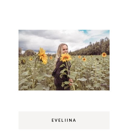
Lappi
m
Sermermiut
luontopolku
Edinburgh
vaellus
Rethymnon
EVELIINA