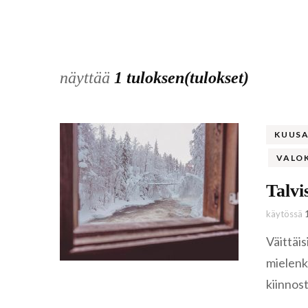
näyttää
1 tuloksen(tulokset)
KUUS
VALO
Talv
käytössä
Väittäi
mielenki
kiinnos