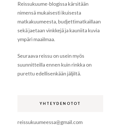
Reissukuume-blogissa kärsitään
nimensä mukaisesti ikuisesta
matkakuumeesta, budjettimatkaillaan
sekä jaetaan vinkkejä ja kauniita kuvia
ympäri maailmaa.
re
Seuraava reissu on usein myös
suunnitteilla ennen kuin rinkka on
purettu edellisenkään jäljiltä.
gen
YHTEYDENOTOT
reissukuumeessa@gmail.com