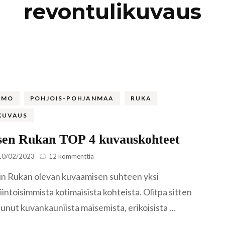
revontulikuvaus
Kaukasia
Hollanti
Amsterda
Tadzikistan
Iso-Britannia
Fann-vuoristo
Skotlanti
Turkki
Islanti
Alanya
Uzbekistan
Italia
AMO
POHJOIS-POHJANMAA
RUKA
Kyzylkum
Venetsia
KUVAUS
Itävalta
Samarkand
isen Rukan TOP 4 kuvauskohteet
Kreikka
artikkeliin
10/02/2023
12 kommenttia
Kreeta
Talvisen
Kroatia
sin Rukan olevan kuvaamisen suhteen yksi
Rukan
TOP
intoisimmista kotimaisista kohteista. Olitpa sitten
4
Kypros
tunut kuvankauniista maisemista, erikoisista …
kuvauskohteet
Ayia Napa
Latvia