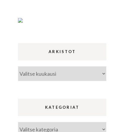
ina
a
ARKISTOT
Arkistot
KATEGORIAT
Kategoriat