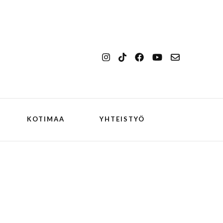
KOTIMAA
YHTEISTYÖ
kansallismaisema
Ilulissat
kansallispuisto
Kangerlussuaq
koiran kanssa
ch
Oqaatsut