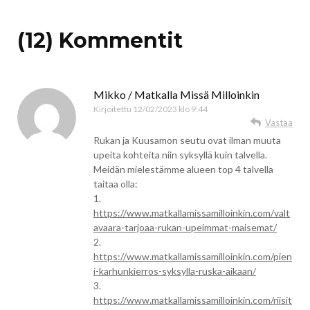
(12) Kommentit
Mikko / Matkalla Missä Milloinkin
Kirjoitettu
12/02/2023 klo 9:44
Vastaa
Rukan ja Kuusamon seutu ovat ilman muuta
upeita kohteita niin syksyllä kuin talvella.
Meidän mielestämme alueen top 4 talvella
taitaa olla:
1.
https://www.matkallamissamilloinkin.com/valt
avaara-tarjoaa-rukan-upeimmat-maisemat/
2.
https://www.matkallamissamilloinkin.com/pien
i-karhunkierros-syksylla-ruska-aikaan/
3.
https://www.matkallamissamilloinkin.com/riisit