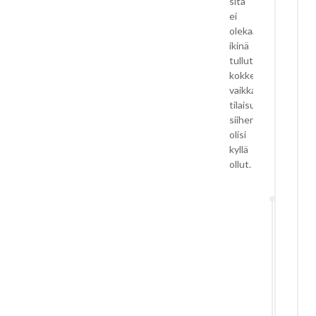
sitä
ei
olekaan
ikinä
tullut
kokkeiltua,
vaikka
tilaisuuksia
siihen
olisi
kyllä
ollut.
E
R
Ki
24
Vastaa