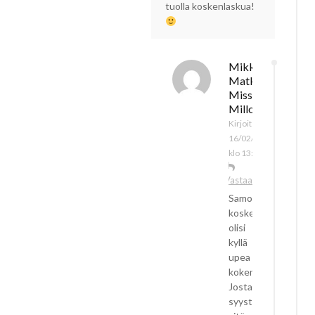
tuolla koskenlaskua!
Mikko /
Matkalla
Missä
Milloinkin
Kirjoitettu
16/02/2023
klo 13:15
Vastaa
Samoin,
koskenlasku
olisi
kyllä
upea
kokemus!
Jostain
syystä