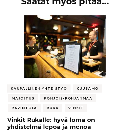
Artikkelien
Saatat myös pitää...
selaus
KAUPALLINEN YHTEISTYÖ
KUUSAMO
MAJOITUS
POHJOIS-POHJANMAA
RAVINTOLA
RUKA
VINKIT
Vinkit Rukalle: hyvä loma on
yhdistelmä lepoa ja menoa