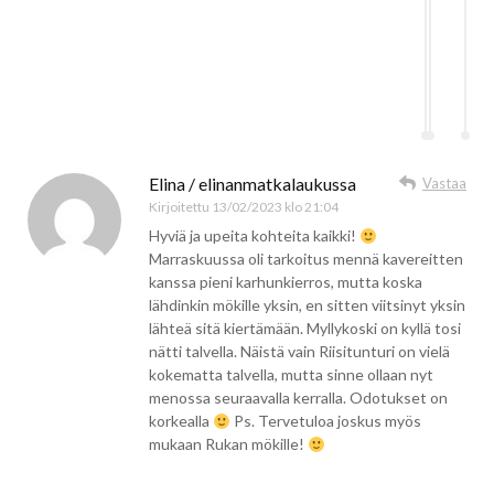
Elina / elinanmatkalaukussa
Vastaa
Kirjoitettu
13/02/2023 klo 21:04
Hyviä ja upeita kohteita kaikki!
Marraskuussa oli tarkoitus mennä kavereitten
kanssa pieni karhunkierros, mutta koska
lähdinkin mökille yksin, en sitten viitsinyt yksin
lähteä sitä kiertämään. Myllykoski on kyllä tosi
nätti talvella. Näistä vain Riisitunturi on vielä
kokematta talvella, mutta sinne ollaan nyt
menossa seuraavalla kerralla. Odotukset on
korkealla
Ps. Tervetuloa joskus myös
mukaan Rukan mökille!