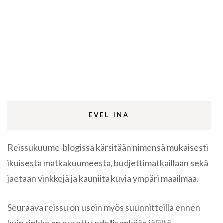
EVELIINA
Reissukuume-blogissa kärsitään nimensä mukaisesti
ikuisesta matkakuumeesta, budjettimatkaillaan sekä
jaetaan vinkkejä ja kauniita kuvia ympäri maailmaa.
Seuraava reissu on usein myös suunnitteilla ennen
kuin rinkka on purettu edellisenkään jäljiltä.