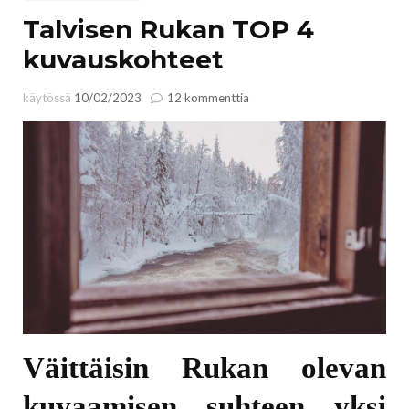
Talvisen Rukan TOP 4
kuvauskohteet
artikkeliin
käytössä
10/02/2023
12 kommenttia
Talvisen
Rukan
TOP
4
kuvauskohteet
Väittäisin Rukan olevan
kuvaamisen suhteen yksi