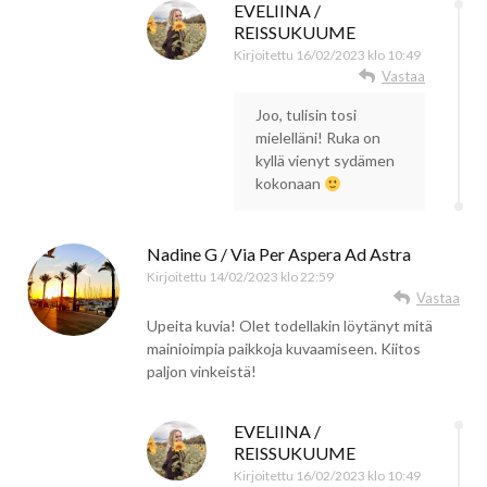
EVELIINA /
REISSUKUUME
Kirjoitettu
16/02/2023 klo 10:49
Vastaa
Joo, tulisin tosi
mielelläni! Ruka on
kyllä vienyt sydämen
kokonaan
Nadine G / Via Per Aspera Ad Astra
Kirjoitettu
14/02/2023 klo 22:59
Vastaa
Upeita kuvia! Olet todellakin löytänyt mitä
mainioimpia paikkoja kuvaamiseen. Kiitos
paljon vinkeistä!
EVELIINA /
REISSUKUUME
Kirjoitettu
16/02/2023 klo 10:49