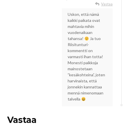
Vastaa
Uskon, että nämä
kaikki paikata ovat
mahtavia mihin
vuodenaikaan
tahansa!
Ja tuo
Riisitunturi-
kommentti on
varmasti ihan totta!
Monesti paikkoja
mainostetaan
”kesäkohteina”, joten
harvinaista, että
jonnekin kannattaa
mennä nimenomaan
talvella
Vastaa