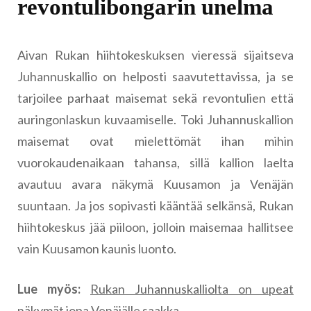
revontulibongarin unelma
Aivan Rukan hiihtokeskuksen vieressä sijaitseva
Juhannuskallio on helposti saavutettavissa, ja se
tarjoilee parhaat maisemat sekä revontulien että
auringonlaskun kuvaamiselle. Toki Juhannuskallion
maisemat ovat mielettömät ihan mihin
vuorokaudenaikaan tahansa, sillä kallion laelta
avautuu avara näkymä Kuusamon ja Venäjän
suuntaan. Ja jos sopivasti kääntää selkänsä, Rukan
hiihtokeskus jää piiloon, jolloin maisemaa hallitsee
vain Kuusamon kaunis luonto.
Lue myös:
Rukan Juhannuskalliolta on upeat
näkymät jopa Venäjälle saakka