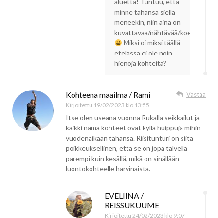
aluetta! Tuntuu, että
minne tahansa siellä
meneekin, niin aina on
kuvattavaa/nähtävää/koettavaa!
Miksi oi miksi täällä
etelässä ei ole noin
hienoja kohteita?
Kohteena maailma / Rami
Vastaa
Kirjoitettu
19/02/2023 klo 13:55
Itse olen useana vuonna Rukalla seikkailut ja
kaikki nämä kohteet ovat kyllä huippuja mihin
vuodenaikaan tahansa. Riisitunturi on siitä
poikkeuksellinen, että se on jopa talvella
parempi kuin kesällä, mikä on sinällään
luontokohteelle harvinaista.
EVELIINA /
REISSUKUUME
Kirjoitettu
24/02/2023 klo 9:07