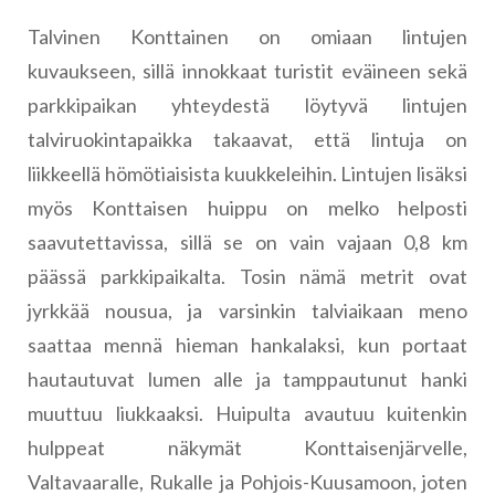
Talvinen Konttainen on omiaan lintujen
kuvaukseen, sillä innokkaat turistit eväineen sekä
parkkipaikan yhteydestä löytyvä lintujen
talviruokintapaikka takaavat, että lintuja on
liikkeellä hömötiaisista kuukkeleihin. Lintujen lisäksi
myös Konttaisen huippu on melko helposti
saavutettavissa, sillä se on vain vajaan 0,8 km
päässä parkkipaikalta. Tosin nämä metrit ovat
jyrkkää nousua, ja varsinkin talviaikaan meno
saattaa mennä hieman hankalaksi, kun portaat
hautautuvat lumen alle ja tamppautunut hanki
muuttuu liukkaaksi. Huipulta avautuu kuitenkin
hulppeat näkymät Konttaisenjärvelle,
Valtavaaralle, Rukalle ja Pohjois-Kuusamoon, joten