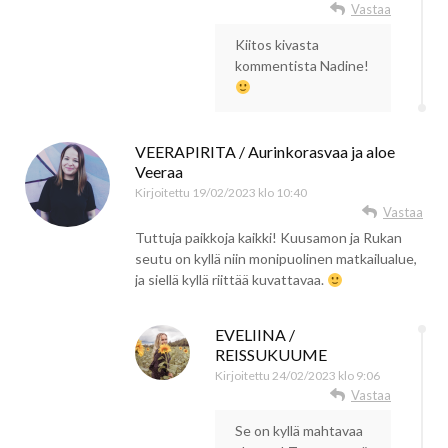
Vastaa
Kiitos kivasta
kommentista Nadine!
VEERAPIRITA / Aurinkorasvaa ja aloe
Veeraa
Kirjoitettu
19/02/2023 klo 10:40
Vastaa
Tuttuja paikkoja kaikki! Kuusamon ja Rukan
seutu on kyllä niin monipuolinen matkailualue,
ja siellä kyllä riittää kuvattavaa.
EVELIINA /
REISSUKUUME
Kirjoitettu
24/02/2023 klo 9:06
Vastaa
Se on kyllä mahtavaa