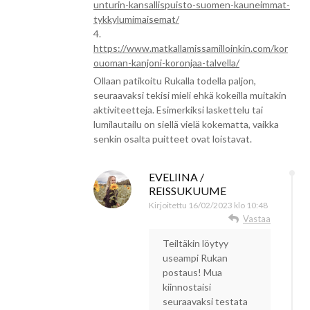
unturin-kansallispuisto-suomen-kauneimmat-
tykkylumimaisemat/
4.
https://www.matkallamissamilloinkin.com/kor
ouoman-kanjoni-koronjaa-talvella/
Ollaan patikoitu Rukalla todella paljon,
seuraavaksi tekisi mieli ehkä kokeilla muitakin
aktiviteetteja. Esimerkiksi laskettelu tai
lumilautailu on siellä vielä kokematta, vaikka
senkin osalta puitteet ovat loistavat.
EVELIINA /
REISSUKUUME
Kirjoitettu
16/02/2023 klo 10:48
Vastaa
Teiltäkin löytyy
useampi Rukan
postaus! Mua
kiinnostaisi
seuraavaksi testata