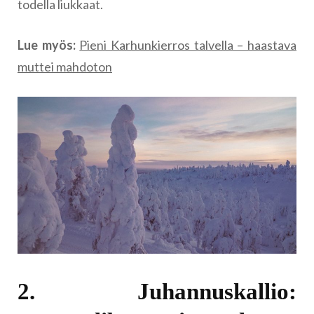
todella liukkaat.
Lue myös:
Pieni Karhunkierros talvella – haastava
muttei mahdoton
2. Juhannuskallio: