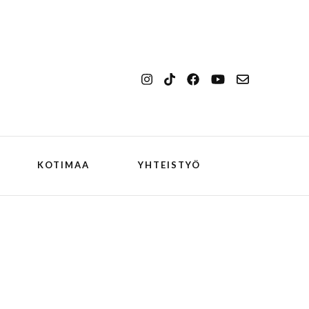
KOTIMAA
YHTEISTYÖ
kansallismaisema
Ilulissat
kansallispuisto
Kangerlussuaq
koiran kanssa
ch
Oqaatsut