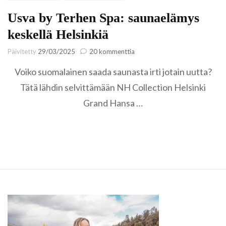
Usva by Terhen Spa: saunaelämys
keskellä Helsinkiä
artikkeliin
Päivitetty
29/03/2025
20 kommenttia
Usva
Voiko suomalainen saada saunasta irti jotain uutta?
by
Terhen
Tätä lähdin selvittämään NH Collection Helsinki
Spa:
Grand Hansa …
saunaelämys
keskellä
Helsinkiä