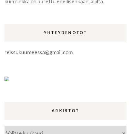
kuin rinkka on purettu edellisenkään jäljiltä.
YHTEYDENOTOT
reissukuumeessa@gmail.com
ARKISTOT
Arkistot