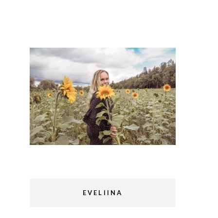
Lappi
m
Sermermiut
luontopolku
Edinburgh
vaellus
Rethymnon
EVELIINA