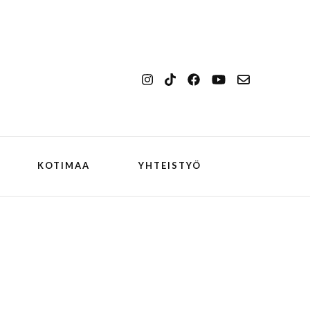
KOTIMAA
YHTEISTYÖ
kansallismaisema
Ilulissat
kansallispuisto
Kangerlussuaq
koiran kanssa
ch
Oqaatsut