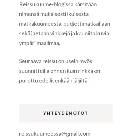
Reissukuume-blogissa kärsitään
nimensä mukaisesti ikuisesta
matkakuumeesta, budjettimatkaillaan
sekä jaetaan vinkkejä ja kauniita kuvia
ympäri maailmaa.
re
Seuraava reissu on usein myös
suunnitteilla ennen kuin rinkka on
purettu edellisenkään jäljiltä.
gen
YHTEYDENOTOT
reissukuumeessa@gmail.com