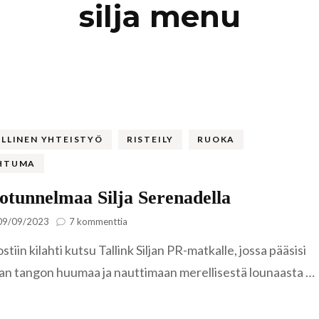
silja menu
Kaukasia
Hollanti
Amsterda
Tadzikistan
Iso-Britannia
Fann-vuoristo
Skotlanti
Turkki
Islanti
Alanya
Uzbekistan
Italia
LLINEN YHTEISTYÖ
RISTEILY
RUOKA
Kyzylkum
Venetsia
HTUMA
Itävalta
Samarkand
otunnelmaa Silja Serenadella
Kreikka
artikkeliin
09/09/2023
7 kommenttia
Kreeta
Latinotunnelmaa
Kroatia
tiin kilahti kutsu Tallink Siljan PR-matkalle, jossa pääsisi
Silja
Serenadella
n tangon huumaa ja nauttimaan merellisestä lounaasta …
Kypros
Ayia Napa
Latvia