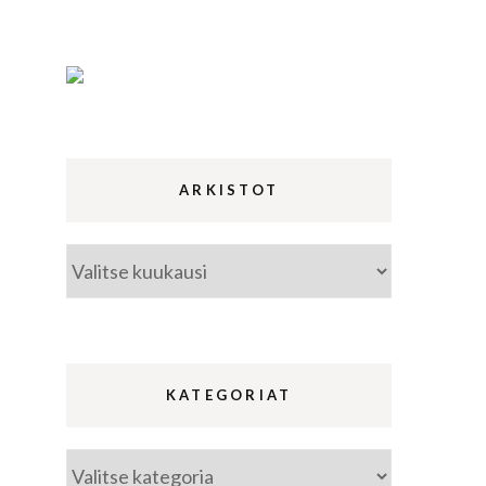
ina
a
ARKISTOT
Arkistot
KATEGORIAT
Kategoriat