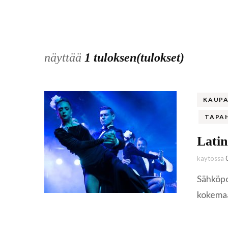
näyttää
1 tuloksen(tulokset)
KAUPA
TAPA
Latin
käytössä
Sähköpos
kokemaa