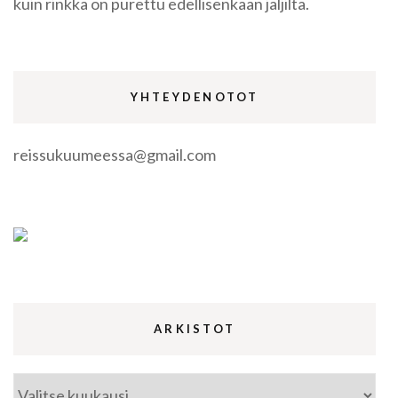
kuin rinkka on purettu edellisenkään jäljiltä.
YHTEYDENOTOT
reissukuumeessa@gmail.com
ARKISTOT
Arkistot