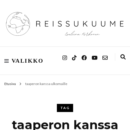
Reissukuume
VALIKKO
Etusivu
taaperon kanssa ulkomaille
TAG
taaperon kanssa