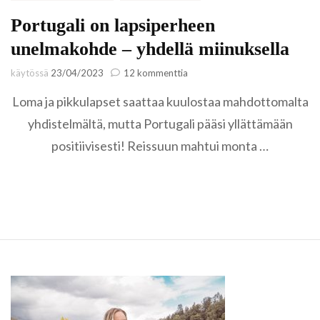
Portugali on lapsiperheen
unelmakohde – yhdellä miinuksella
artikkeliin
käytössä
23/04/2023
12 kommenttia
Portugali
Loma ja pikkulapset saattaa kuulostaa mahdottomalta
on
lapsiperheen
yhdistelmältä, mutta Portugali pääsi yllättämään
unelmakohde
positiivisesti! Reissuun mahtui monta …
–
yhdellä
miinuksella